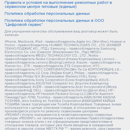
Правила и условия на выполнение ремонтных работ в
сервисном центре типовые (единые)
Политика обработки персональных данных
Политика обработки персональных данных в ООО
"Цифровой сервис"
Для улучшения качества обслуживания ваш разговор может быть
записан
iPhone, Macbook, iPad - правообладатель Apple Inc. (Эпл Инк.); Huawei и
Honor - правообладатель HUAWEI TECHNOLOGIES CO., LTD. (ХУАВЕЙ
ТЕКНОЛОДЖИС КО., ЛТД.); Samsung – правообладатель Samsung
Electronics Co. Ltd. (Самсунг Электроникс Ко., Лтд.); MEIZU -
правообладатель MEIZU TECHNOLOGY CO., LTD.; Nokia -
правообладатель Nokia Corporation (Нокиа Корпорейшн); Lenovo -
правообладатель Lenovo (Beijing) Limited; Xiaomi - правообладатель
Xiaomi Inc.; ZTE - правообладатель ZTE Corporation; HTC -
правообладатель HTC CORPORATION (Эйч-Ти-Си КОРПОРЕЙШН); LG -
правообладатель LG Corp. (ЭлДжи Корп.); Philips - правообладатель
Koninklijke Philips N.V. (Конинклийке Филипс Н.В.); Sony -
правообладатель Sony Corporation (Сони Корпорейшн); ASUS -
правообладатель ASUSTeK Computer Inc. (Асустек Компьютер
Инкорпорейшн); ACER - правообладатель Acer Incorporated (Эйсер
Инкорпорейтед); DELL - правообладатель Dell Inc.(Делл Инк.); HP -
правообладатель HP Hewlett-Packard Group LLC (ЭйчПи Хьюлетт
Паккард Груп ЛЛК); Toshiba - правообладатель KABUSHIKI KAISHA
TOSHIBA, also trading as Toshiba Corporation (КАБУШИКИ КАЙША
ТОШИБА также торгующая как Тосиба Корпорейшн). Товарные знаки
используется с целью описания товара, в отношении которых
производятся услуги по ремонту сервисными центрами
«PEDANT».Услуги оказываются в неавторизованных сервисных
центрах «PEDANT», не связанными с компаниями Правообладателями
товарных знаков и/или с ее официальными представителями в
отношении товаров, которые уже были введены в гражданский
оборот в смысле статьи 1487 ГК РФ ** - время ремонта, срок гарантии