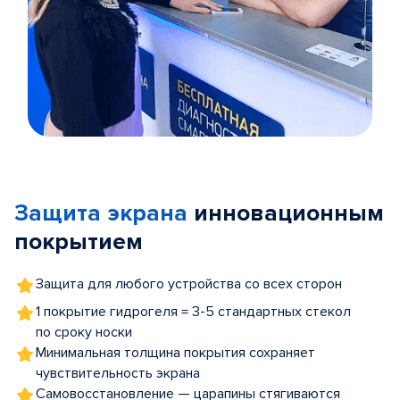
Item
1
of
Защита экрана
инновационным
5
покрытием
Защита для любого устройства со всех сторон
1 покрытие гидрогеля = 3-5 стандартных стекол
по сроку носки
Минимальная толщина покрытия сохраняет
чувствительность экрана
Самовосстановление — царапины стягиваются