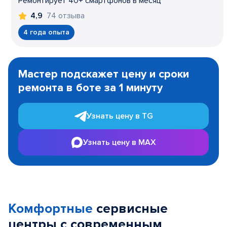
Ремонтирует 40+ смартфонов в месяц
74 отзыва
4,9
4 года опыта
Item
1
Мастер подскажет цену и сроки
of
ремонта в боте за 1 минуту
3
Узнать цену в TG
Узнать цену в MAX
Комфортные
сервисные
центры с современным