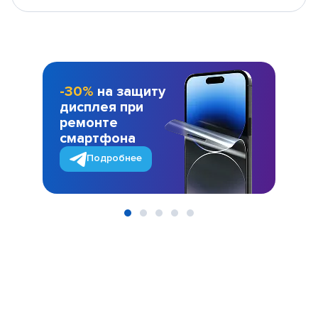
-30%
на защиту
дисплея при
ремонте
смартфона
Подробнее
Item
1
of
5