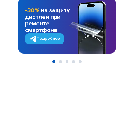
-30%
на защиту
дисплея при
ремонте
смартфона
Подробнее
Item
1
of
5