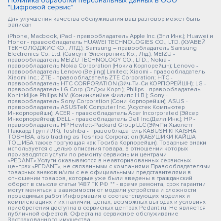
Политика обработки персональных данных в ООО
"Цифровой сервис"
Для улучшения качества обслуживания ваш разговор может быть
записан
iPhone, Macbook, iPad - правообладатель Apple Inc. (Эпл Инк.); Huawei и
Honor - правообладатель HUAWEI TECHNOLOGIES CO., LTD. (ХУАВЕЙ
ТЕКНОЛОДЖИС КО., ЛТД.); Samsung – правообладатель Samsung
Electronics Co. Ltd. (Самсунг Электроникс Ко., Лтд.); MEIZU -
правообладатель MEIZU TECHNOLOGY CO., LTD.; Nokia -
правообладатель Nokia Corporation (Нокиа Корпорейшн); Lenovo -
правообладатель Lenovo (Beijing) Limited; Xiaomi - правообладатель
Xiaomi Inc.; ZTE - правообладатель ZTE Corporation; HTC -
правообладатель HTC CORPORATION (Эйч-Ти-Си КОРПОРЕЙШН); LG -
правообладатель LG Corp. (ЭлДжи Корп.); Philips - правообладатель
Koninklijke Philips N.V. (Конинклийке Филипс Н.В.); Sony -
правообладатель Sony Corporation (Сони Корпорейшн); ASUS -
правообладатель ASUSTeK Computer Inc. (Асустек Компьютер
Инкорпорейшн); ACER - правообладатель Acer Incorporated (Эйсер
Инкорпорейтед); DELL - правообладатель Dell Inc.(Делл Инк.); HP -
правообладатель HP Hewlett-Packard Group LLC (ЭйчПи Хьюлетт
Паккард Груп ЛЛК); Toshiba - правообладатель KABUSHIKI KAISHA
TOSHIBA, also trading as Toshiba Corporation (КАБУШИКИ КАЙША
ТОШИБА также торгующая как Тосиба Корпорейшн). Товарные знаки
используется с целью описания товара, в отношении которых
производятся услуги по ремонту сервисными центрами
«PEDANT».Услуги оказываются в неавторизованных сервисных
центрах «PEDANT», не связанными с компаниями Правообладателями
товарных знаков и/или с ее официальными представителями в
отношении товаров, которые уже были введены в гражданский
оборот в смысле статьи 1487 ГК РФ ** - время ремонта, срок гарантии
могут меняться в зависимости от модели устройства и сложности
проводимых работ Информация о соответствующих моделях и
комплектациях и их наличии, ценах, возможных выгодах и условиях
приобретения доступна в сервисных центрах Pedant.ru. Не является
публичной офертой. Оферта на сервисное обслуживание
Застрахованного имущества