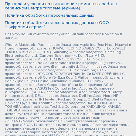
Правила и условия на выполнение ремонтных работ в
сервисном центре типовые (единые)
Политика обработки персональных данных
Политика обработки персональных данных в ООО
"Цифровой сервис"
Для улучшения качества обслуживания ваш разговор может быть
записан
iPhone, Macbook, iPad - правообладатель Apple Inc. (Эпл Инк.); Huawei и
Honor - правообладатель HUAWEI TECHNOLOGIES CO., LTD. (ХУАВЕЙ
ТЕКНОЛОДЖИС КО., ЛТД.); Samsung – правообладатель Samsung
Electronics Co. Ltd. (Самсунг Электроникс Ко., Лтд.); MEIZU -
правообладатель MEIZU TECHNOLOGY CO., LTD.; Nokia -
правообладатель Nokia Corporation (Нокиа Корпорейшн); Lenovo -
правообладатель Lenovo (Beijing) Limited; Xiaomi - правообладатель
Xiaomi Inc.; ZTE - правообладатель ZTE Corporation; HTC -
правообладатель HTC CORPORATION (Эйч-Ти-Си КОРПОРЕЙШН); LG -
правообладатель LG Corp. (ЭлДжи Корп.); Philips - правообладатель
Koninklijke Philips N.V. (Конинклийке Филипс Н.В.); Sony -
правообладатель Sony Corporation (Сони Корпорейшн); ASUS -
правообладатель ASUSTeK Computer Inc. (Асустек Компьютер
Инкорпорейшн); ACER - правообладатель Acer Incorporated (Эйсер
Инкорпорейтед); DELL - правообладатель Dell Inc.(Делл Инк.); HP -
правообладатель HP Hewlett-Packard Group LLC (ЭйчПи Хьюлетт
Паккард Груп ЛЛК); Toshiba - правообладатель KABUSHIKI KAISHA
TOSHIBA, also trading as Toshiba Corporation (КАБУШИКИ КАЙША
ТОШИБА также торгующая как Тосиба Корпорейшн). Товарные знаки
используется с целью описания товара, в отношении которых
производятся услуги по ремонту сервисными центрами
«PEDANT».Услуги оказываются в неавторизованных сервисных
центрах «PEDANT», не связанными с компаниями Правообладателями
товарных знаков и/или с ее официальными представителями в
отношении товаров, которые уже были введены в гражданский
оборот в смысле статьи 1487 ГК РФ ** - время ремонта, срок гарантии