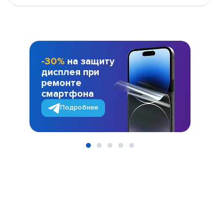
-30%
на защиту
дисплея при
ремонте
смартфона
Подробнее
Item
1
of
5