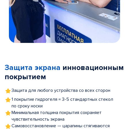
Item
1
of
Защита экрана
инновационным
5
покрытием
Защита для любого устройства со всех сторон
1 покрытие гидрогеля = 3-5 стандартных стекол
по сроку носки
Минимальная толщина покрытия сохраняет
чувствительность экрана
Самовосстановление — царапины стягиваются