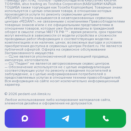
Паккард Груп ЛЛК); Toshiba - правообладатель KABUSHIKI KAISHA
TOSHIBA, also trading as Toshiba Corporation (КАБУШИКИ КАЙША
ТОШИБА также торгующая как Тосиба Корпорейшн). Товарные знаки
используется с целью описания товара, в отношении которых
производятся услуги по ремонту сервисными центрами
«PEDANT».Услуги оказываются в неавторизованных сервисных
центрах «PEDANT», не связанными с компаниями Правообладателями
товарных знаков и/или с ее официальными представителями в
отношении товаров, которые уже были введены в гражданский
оборот в смысле статьи 1487 ГК РФ ** - время ремонта, срок гарантии
могут меняться в зависимости от модели устройства и сложности
проводимых работ Информация о соответствующих моделях и
комплектациях и их наличии, ценах, возможных выгодах и условиях
приобретения доступна в сервисных центрах Pedant.ru. Не является
публичной офертой. Оферта на сервисное обслуживание
Застрахованного имущества
— СЦ не является уполномоченной организацией продавца,
импортера, изготовителя.
— СЦ "Педант" не является авторизованным сервис центром.
— Обозначение используется не с целью индивидуализации
соответствующих услуг по ремонту и введения посетителей в
заблуждение, а с целью информирования потребителей о
предоставляемых услугах в отношении техники правообладателей.
Вся информация на сайте носит исключительно информационный
характер.
© 2026 pedant-ust-ilimsk.ru
Любое использование либо копирование материалов сайта,
элементов дизайна и оформления не допускается.