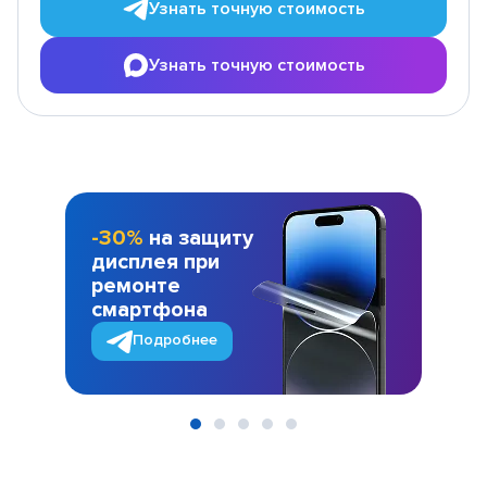
Узнать точную стоимость
Узнать точную стоимость
-30%
на защиту
дисплея при
ремонте
смартфона
Подробнее
Item
1