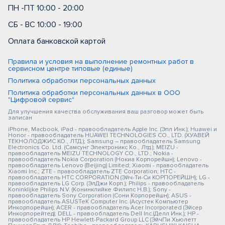
ПН -ПТ 10:00 - 20:00
СБ - ВС 10:00 - 19:00
Оплата банковской картой
Правила и условия на выполнение ремонтных работ в
сервисном центре типовые (единые)
Политика обработки персональных данных
Политика обработки персональных данных в ООО
"Цифровой сервис"
Для улучшения качества обслуживания ваш разговор может быть
записан
iPhone, Macbook, iPad - правообладатель Apple Inc. (Эпл Инк.); Huawei и
Honor - правообладатель HUAWEI TECHNOLOGIES CO., LTD. (ХУАВЕЙ
ТЕКНОЛОДЖИС КО., ЛТД.); Samsung – правообладатель Samsung
Electronics Co. Ltd. (Самсунг Электроникс Ко., Лтд.); MEIZU -
правообладатель MEIZU TECHNOLOGY CO., LTD.; Nokia -
правообладатель Nokia Corporation (Нокиа Корпорейшн); Lenovo -
правообладатель Lenovo (Beijing) Limited; Xiaomi - правообладатель
Xiaomi Inc.; ZTE - правообладатель ZTE Corporation; HTC -
правообладатель HTC CORPORATION (Эйч-Ти-Си КОРПОРЕЙШН); LG -
правообладатель LG Corp. (ЭлДжи Корп.); Philips - правообладатель
Koninklijke Philips N.V. (Конинклийке Филипс Н.В.); Sony -
правообладатель Sony Corporation (Сони Корпорейшн); ASUS -
правообладатель ASUSTeK Computer Inc. (Асустек Компьютер
Инкорпорейшн); ACER - правообладатель Acer Incorporated (Эйсер
Инкорпорейтед); DELL - правообладатель Dell Inc.(Делл Инк.); HP -
правообладатель HP Hewlett-Packard Group LLC (ЭйчПи Хьюлетт