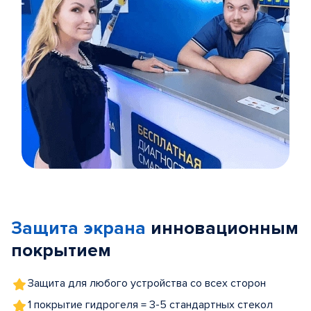
Item
1
of
Защита экрана
инновационным
5
покрытием
Защита для любого устройства со всех сторон
1 покрытие гидрогеля = 3-5 стандартных стекол