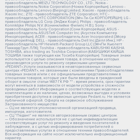
правообладатель MEIZU TECHNOLOGY CO., LTD.; Nokia -
правообладатель Nokia Corporation (Нокиа Корпорейшн); Lenovo -
правообладатель Lenovo (Beijing) Limited; Xiaomi - правообладатель
Xiaomi Inc.; ZTE - правообладатель ZTE Corporation; HTC -
правообладатель HTC CORPORATION (Эйч-Ти-Си КОРПОРЕЙШН); LG -
правообладатель LG Corp. (ЭлДжи Корп.); Philips - правообладатель
Koninklijke Philips N.V. (Конинклийке Филипс Н.В.); Sony -
правообладатель Sony Corporation (Сони Корпорейшн); ASUS -
правообладатель ASUSTeK Computer Inc. (Асустек Компьютер
Инкорпорейшн); ACER - правообладатель Acer Incorporated (Эйсер
Инкорпорейтед); DELL - правообладатель Dell Inc.(Делл Инк.); HP -
правообладатель HP Hewlett-Packard Group LLC (ЭйчПи Хьюлетт
Паккард Груп ЛЛК); Toshiba - правообладатель KABUSHIKI KAISHA
TOSHIBA, also trading as Toshiba Corporation (КАБУШИКИ КАЙША
ТОШИБА также торгующая как Тосиба Корпорейшн). Товарные знаки
используется с целью описания товара, в отношении которых
производятся услуги по ремонту сервисными центрами
«PEDANT».Услуги оказываются в неавторизованных сервисных
центрах «PEDANT», не связанными с компаниями Правообладателями
товарных знаков и/или с ее официальными представителями в
отношении товаров, которые уже были введены в гражданский
оборот в смысле статьи 1487 ГК РФ ** - время ремонта, срок гарантии
могут меняться в зависимости от модели устройства и сложности
проводимых работ Информация о соответствующих моделях и
комплектациях и их наличии, ценах, возможных выгодах и условиях
приобретения доступна в сервисных центрах Pedant.ru. Не является
публичной офертой. Оферта на сервисное обслуживание
Застрахованного имущества
— СЦ не является уполномоченной организацией продавца,
импортера, изготовителя.
— СЦ "Педант" не является авторизованным сервис центром.
— Обозначение используется не с целью индивидуализации
соответствующих услуг по ремонту и введения посетителей в
заблуждение, а с целью информирования потребителей о
предоставляемых услугах в отношении техники правообладателей.
Вся информация на сайте носит исключительно информационный
характер.