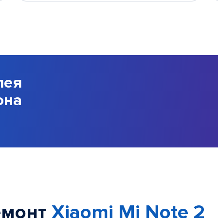
лея
она
емонт
Xiaomi Mi Note 2