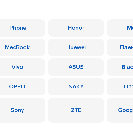
iPhone
Honor
M
MacBook
Huawei
Пла
Vivo
ASUS
Bla
OPPO
Nokia
On
Sony
ZTE
Googl