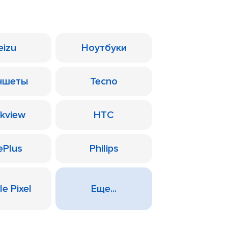
eizu
Ноутбуки
ншеты
Tecno
ckview
HTC
ePlus
Philips
e Pixel
Еще...