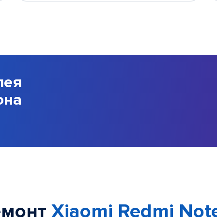
лея
она
емонт
Xiaomi Redmi Note