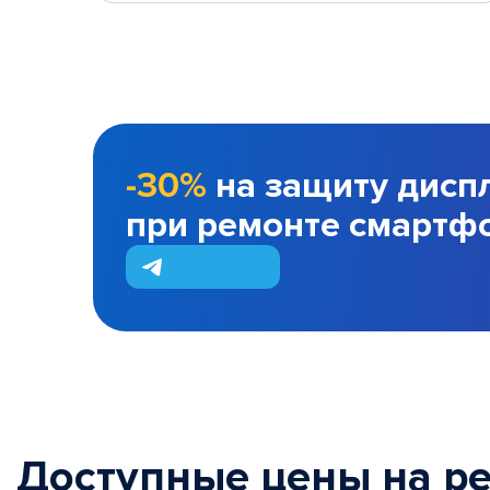
-30%
на защиту дисп
при ремонте смартф
Доступные цены на р