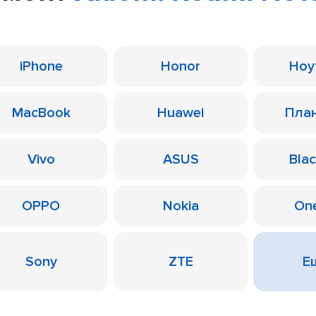
iPhone
Honor
Ноу
MacBook
Huawei
Пла
Vivo
ASUS
Bla
OPPO
Nokia
On
Sony
ZTE
Ещ