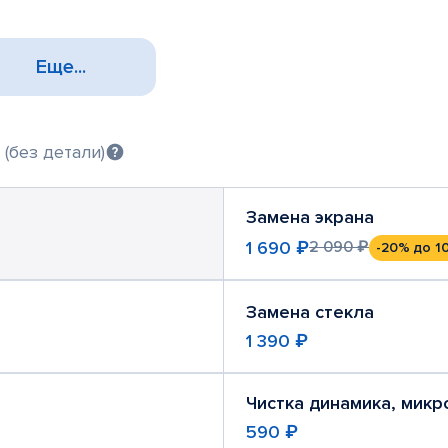
Еще...
(без детали)
Замена экрана
1 690 ₽
2 090 ₽
-20%
до 1
Замена стекла
1 390 ₽
Чистка динамика, мик
590 ₽