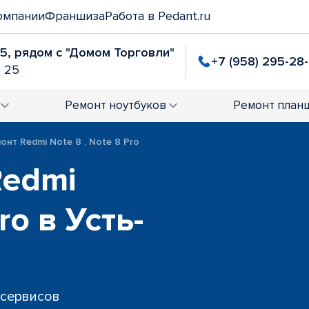
омпании
Франшиза
Работа в Pedant.ru
25, рядом с "Домом Торговли"
+7 (958) 295-28
. 25
Ремонт
ноутбуков
Ремонт
план
онт Redmi Note 8 , Note 8 Pro
Redmi
ro в Усть-
 сервисов