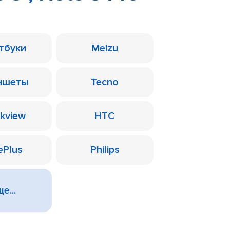
тбуки
Meizu
ншеты
Tecno
ckview
HTC
ePlus
Philips
е...