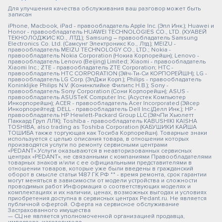
Для улучшения качества обслуживания ваш разговор может быть
записан
iPhone, Macbook, iPad - правообладатель Apple Inc. (Эпл Инк.); Huawei и
Honor - правообладатель HUAWEI TECHNOLOGIES CO., LTD. (ХУАВЕЙ
ТЕКНОЛОДЖИС КО., ЛТД.); Samsung – правообладатель Samsung
Electronics Co. Ltd. (Самсунг Электроникс Ко., Лтд.); MEIZU -
правообладатель MEIZU TECHNOLOGY CO., LTD.; Nokia -
правообладатель Nokia Corporation (Нокиа Корпорейшн); Lenovo -
правообладатель Lenovo (Beijing) Limited; Xiaomi - правообладатель
Xiaomi Inc.; ZTE - правообладатель ZTE Corporation; HTC -
правообладатель HTC CORPORATION (Эйч-Ти-Си КОРПОРЕЙШН); LG -
правообладатель LG Corp. (ЭлДжи Корп.); Philips - правообладатель
Koninklijke Philips N.V. (Конинклийке Филипс Н.В.); Sony -
правообладатель Sony Corporation (Сони Корпорейшн); ASUS -
правообладатель ASUSTeK Computer Inc. (Асустек Компьютер
Инкорпорейшн); ACER - правообладатель Acer Incorporated (Эйсер
Инкорпорейтед); DELL - правообладатель Dell Inc.(Делл Инк.); HP -
правообладатель HP Hewlett-Packard Group LLC (ЭйчПи Хьюлетт
Паккард Груп ЛЛК); Toshiba - правообладатель KABUSHIKI KAISHA
TOSHIBA, also trading as Toshiba Corporation (КАБУШИКИ КАЙША
ТОШИБА также торгующая как Тосиба Корпорейшн). Товарные знаки
используется с целью описания товара, в отношении которых
производятся услуги по ремонту сервисными центрами
«PEDANT».Услуги оказываются в неавторизованных сервисных
центрах «PEDANT», не связанными с компаниями Правообладателями
товарных знаков и/или с ее официальными представителями в
отношении товаров, которые уже были введены в гражданский
оборот в смысле статьи 1487 ГК РФ ** - время ремонта, срок гарантии
могут меняться в зависимости от модели устройства и сложности
проводимых работ Информация о соответствующих моделях и
комплектациях и их наличии, ценах, возможных выгодах и условиях
приобретения доступна в сервисных центрах Pedant.ru. Не является
публичной офертой. Оферта на сервисное обслуживание
Застрахованного имущества
— СЦ не является уполномоченной организацией продавца,