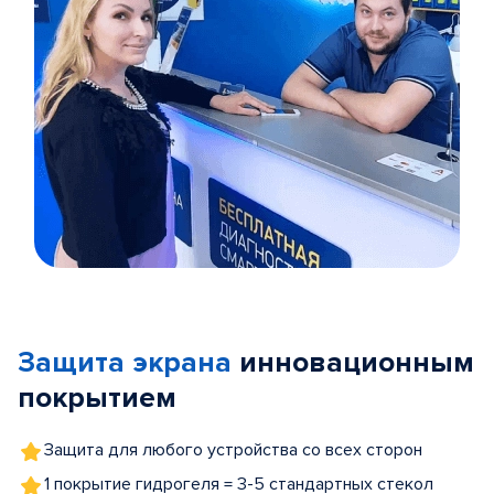
Item
1
of
Защита экрана
инновационным
5
покрытием
Защита для любого устройства со всех сторон
1 покрытие гидрогеля = 3-5 стандартных стекол