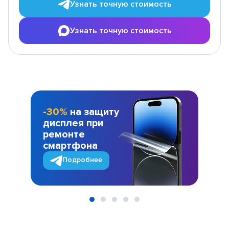
Узнать точную стоимость
Узнать точную стоимость
-30%
на защиту
дисплея при
ремонте
смартфона
Подробнее
Item
1