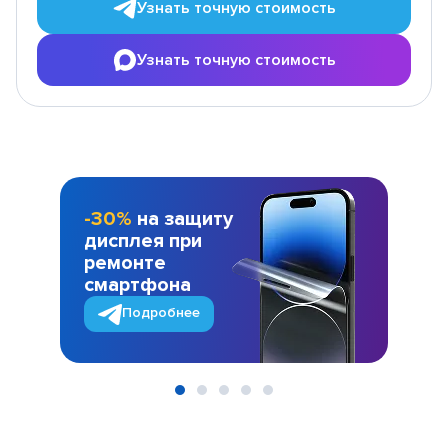
Узнать точную стоимость
Узнать точную стоимость
-30%
на защиту
дисплея при
ремонте
смартфона
Подробнее
Item
1