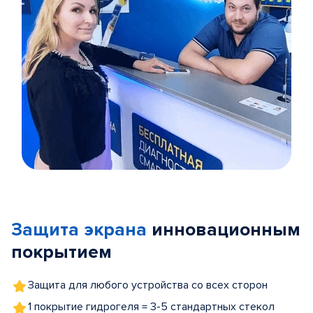
Item
1
of
Защита экрана
инновационным
5
покрытием
Защита для любого устройства со всех сторон
1 покрытие гидрогеля = 3-5 стандартных стекол