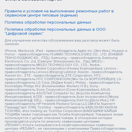
Правила и условия на выполнение ремонтных работ в
сервисном центре типовые (единые)
Политика обработки персональных данных
Политика обработки персональных данных в ООО
"Цифровой сервис"
Для улучшения качества обслуживания ваш разговор может быть
записан
iPhone, Macbook, iPad - правообладатель Apple Inc. (Эпл Инк.); Huawei и
Honor - правообладатель HUAWEI TECHNOLOGIES CO., LTD. (ХУАВЕЙ
ТЕКНОЛОДЖИС КО., ЛТД.); Samsung – правообладатель Samsung
Electronics Co. Ltd. (Самсунг Электроникс Ко., Лтд.); MEIZU -
правообладатель MEIZU TECHNOLOGY CO., LTD.; Nokia -
правообладатель Nokia Corporation (Нокиа Корпорейшн); Lenovo -
правообладатель Lenovo (Beijing) Limited; Xiaomi - правообладатель
Xiaomi Inc.; ZTE - правообладатель ZTE Corporation; HTC -
правообладатель HTC CORPORATION (Эйч-Ти-Си КОРПОРЕЙШН); LG -
правообладатель LG Corp. (ЭлДжи Корп.); Philips - правообладатель
Koninklijke Philips N.V. (Конинклийке Филипс Н.В.); Sony -
правообладатель Sony Corporation (Сони Корпорейшн); ASUS -
правообладатель ASUSTeK Computer Inc. (Асустек Компьютер
Инкорпорейшн); ACER - правообладатель Acer Incorporated (Эйсер
Инкорпорейтед); DELL - правообладатель Dell Inc.(Делл Инк.); HP -
правообладатель HP Hewlett-Packard Group LLC (ЭйчПи Хьюлетт
Паккард Груп ЛЛК); Toshiba - правообладатель KABUSHIKI KAISHA
TOSHIBA, also trading as Toshiba Corporation (КАБУШИКИ КАЙША
ТОШИБА также торгующая как Тосиба Корпорейшн). Товарные знаки
используется с целью описания товара, в отношении которых
производятся услуги по ремонту сервисными центрами
«PEDANT».Услуги оказываются в неавторизованных сервисных
центрах «PEDANT», не связанными с компаниями Правообладателями