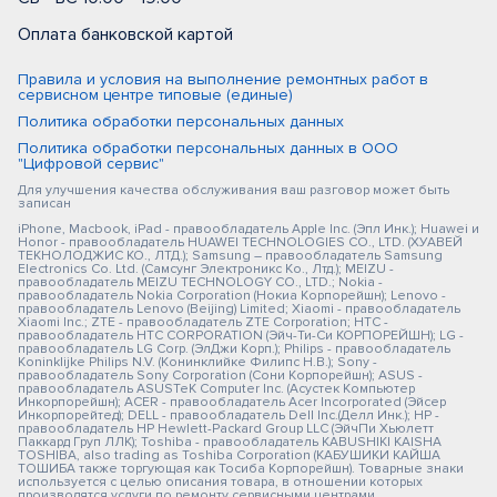
Оплата банковской картой
Правила и условия на выполнение ремонтных работ в
сервисном центре типовые (единые)
Политика обработки персональных данных
Политика обработки персональных данных в ООО
"Цифровой сервис"
Для улучшения качества обслуживания ваш разговор может быть
записан
iPhone, Macbook, iPad - правообладатель Apple Inc. (Эпл Инк.); Huawei и
Honor - правообладатель HUAWEI TECHNOLOGIES CO., LTD. (ХУАВЕЙ
ТЕКНОЛОДЖИС КО., ЛТД.); Samsung – правообладатель Samsung
Electronics Co. Ltd. (Самсунг Электроникс Ко., Лтд.); MEIZU -
правообладатель MEIZU TECHNOLOGY CO., LTD.; Nokia -
правообладатель Nokia Corporation (Нокиа Корпорейшн); Lenovo -
правообладатель Lenovo (Beijing) Limited; Xiaomi - правообладатель
Xiaomi Inc.; ZTE - правообладатель ZTE Corporation; HTC -
правообладатель HTC CORPORATION (Эйч-Ти-Си КОРПОРЕЙШН); LG -
правообладатель LG Corp. (ЭлДжи Корп.); Philips - правообладатель
Koninklijke Philips N.V. (Конинклийке Филипс Н.В.); Sony -
правообладатель Sony Corporation (Сони Корпорейшн); ASUS -
правообладатель ASUSTeK Computer Inc. (Асустек Компьютер
Инкорпорейшн); ACER - правообладатель Acer Incorporated (Эйсер
Инкорпорейтед); DELL - правообладатель Dell Inc.(Делл Инк.); HP -
правообладатель HP Hewlett-Packard Group LLC (ЭйчПи Хьюлетт
Паккард Груп ЛЛК); Toshiba - правообладатель KABUSHIKI KAISHA
TOSHIBA, also trading as Toshiba Corporation (КАБУШИКИ КАЙША
ТОШИБА также торгующая как Тосиба Корпорейшн). Товарные знаки
используется с целью описания товара, в отношении которых
производятся услуги по ремонту сервисными центрами