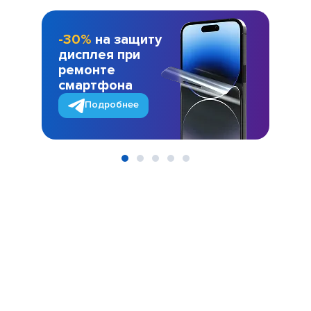
-30%
на защиту
дисплея при
ремонте
смартфона
Подробнее
Item
1
of
5