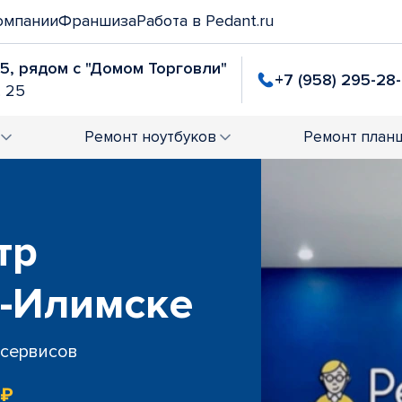
омпании
Франшиза
Работа в Pedant.ru
25, рядом с "Домом Торговли"
+7 (958) 295-28
. 25
Ремонт
ноутбуков
Ремонт
план
тр
ь-Илимске
 сервисов
 ₽