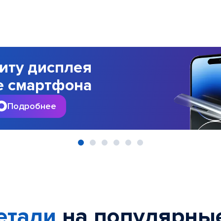
иту дисплея
е смартфона
Подробнее
етали
на популярны