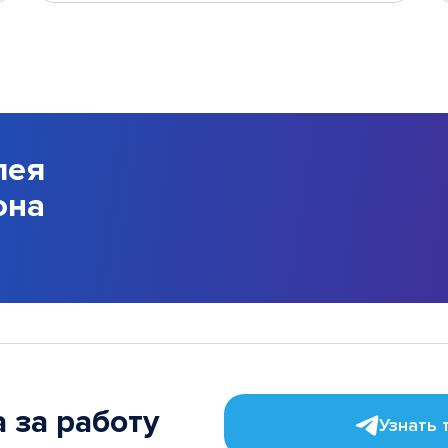
лея
она
 за работу
Узнать 