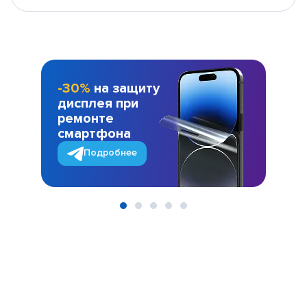
-30%
на защиту
дисплея при
ремонте
смартфона
Подробнее
Item
1
of
5