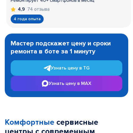
Ремонтирует 40+ смартфонов в месяц
74 отзыва
4,9
4 года опыта
Item
1
Мастер подскажет цену и сроки
of
ремонта в боте за 1 минуту
3
Узнать цену в TG
Узнать цену в MAX
Комфортные
сервисные
центры с современным