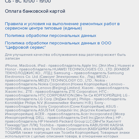
СБ - ВС 10:00 - 19:00
Оплата банковской картой
Правила и условия на выполнение ремонтных работ в
сервисном центре типовые (единые)
Политика обработки персональных данных
Политика обработки персональных данных в ООО
"Цифровой сервис"
Для улучшения качества обслуживания ваш разговор может быть
записан
iPhone, Macbook, iPad - правообладатель Apple Inc. (Эпл Инк.); Huawei и
Honor - правообладатель HUAWEI TECHNOLOGIES CO., LTD. (ХУАВЕЙ
ТЕКНОЛОДЖИС КО., ЛТД.); Samsung – правообладатель Samsung
Electronics Co. Ltd. (Самсунг Электроникс Ко., Лтд.); MEIZU -
правообладатель MEIZU TECHNOLOGY CO., LTD.; Nokia -
правообладатель Nokia Corporation (Нокиа Корпорейшн); Lenovo -
правообладатель Lenovo (Beijing) Limited; Xiaomi - правообладатель
Xiaomi Inc.; ZTE - правообладатель ZTE Corporation; HTC -
правообладатель HTC CORPORATION (Эйч-Ти-Си КОРПОРЕЙШН); LG -
правообладатель LG Corp. (ЭлДжи Корп.); Philips - правообладатель
Koninklijke Philips N.V. (Конинклийке Филипс Н.В.); Sony -
правообладатель Sony Corporation (Сони Корпорейшн); ASUS -
правообладатель ASUSTeK Computer Inc. (Асустек Компьютер
Инкорпорейшн); ACER - правообладатель Acer Incorporated (Эйсер
Инкорпорейтед); DELL - правообладатель Dell Inc.(Делл Инк.); HP -
правообладатель HP Hewlett-Packard Group LLC (ЭйчПи Хьюлетт
Паккард Груп ЛЛК); Toshiba - правообладатель KABUSHIKI KAISHA
TOSHIBA, also trading as Toshiba Corporation (КАБУШИКИ КАЙША
ТОШИБА также торгующая как Тосиба Корпорейшн). Товарные знаки
используется с целью описания товара, в отношении которых