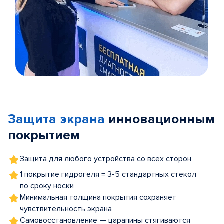
Item
1
of
Защита экрана
инновационным
5
покрытием
Защита для любого устройства со всех сторон
1 покрытие гидрогеля = 3-5 стандартных стекол
по сроку носки
Минимальная толщина покрытия сохраняет
чувствительность экрана
Самовосстановление — царапины стягиваются