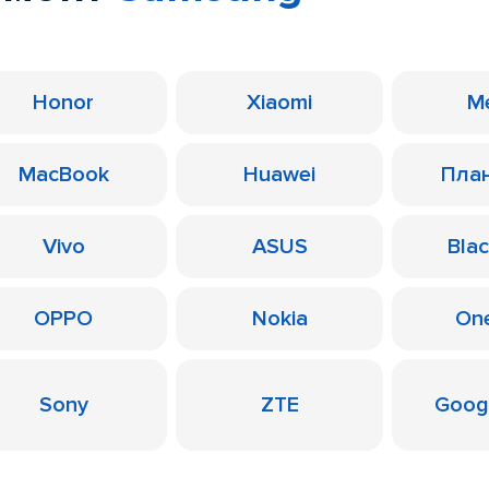
Honor
Xiaomi
M
MacBook
Huawei
Пла
Vivo
ASUS
Bla
OPPO
Nokia
On
Sony
ZTE
Googl