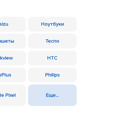
eizu
Ноутбуки
ншеты
Tecno
ckview
HTC
ePlus
Philips
e Pixel
Еще...