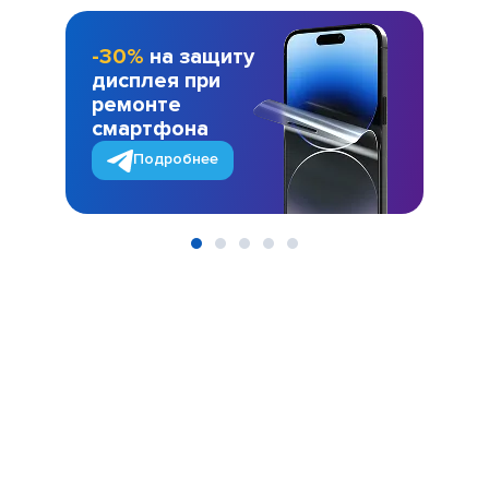
-30%
на защиту
дисплея при
ремонте
смартфона
Подробнее
Item
1
of
5