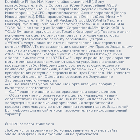
Koninklijke Philips N.V. (Конинклийке Филипс Н.В.); Sony -
правообладатель Sony Corporation (Сони Корпорейшн); ASUS -
правообладатель ASUSTeK Computer Inc. (Асустек Компьютер
Инкорпорейшн); ACER - правообладатель Acer Incorporated (Эйсер
Инкорпорейтед); DELL - правообладатель Dell Inc.(Делл Инк.); HP -
правообладатель HP Hewlett-Packard Group LLC (ЭйчПи Хьюлетт
Паккард Груп ЛЛК); Toshiba - правообладатель KABUSHIKI KAISHA
TOSHIBA, also trading as Toshiba Corporation (КАБУШИКИ КАЙША
ТОШИБА также торгующая как Тосиба Корпорейшн). Товарные знаки
используется с целью описания товара, в отношении которых
производятся услуги по ремонту сервисными центрами
«PEDANT».Услуги оказываются в неавторизованных сервисных
центрах «PEDANT», не связанными с компаниями Правообладателями
товарных знаков и/или с ее официальными представителями в
отношении товаров, которые уже были введены в гражданский
оборот в смысле статьи 1487 ГК РФ ** - время ремонта, срок гарантии
могут меняться в зависимости от модели устройства и сложности
проводимых работ Информация о соответствующих моделях и
комплектациях и их наличии, ценах, возможных выгодах и условиях
приобретения доступна в сервисных центрах Pedant.ru. Не является
публичной офертой. Оферта на сервисное обслуживание
Застрахованного имущества
— СЦ не является уполномоченной организацией продавца,
импортера, изготовителя.
— СЦ "Педант" не является авторизованным сервис центром.
— Обозначение используется не с целью индивидуализации
соответствующих услуг по ремонту и введения посетителей в
заблуждение, а с целью информирования потребителей о
предоставляемых услугах в отношении техники правообладателей.
Вся информация на сайте носит исключительно информационный
характер.
© 2026 pedant-ust-ilimsk.ru
Любое использование либо копирование материалов сайта,
элементов дизайна и оформления не допускается.