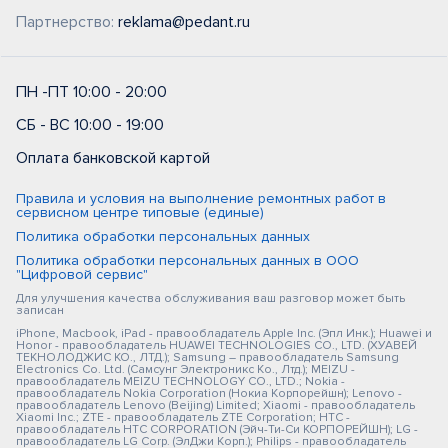
Партнерство:
reklama@pedant.ru
ПН -ПТ 10:00 - 20:00
СБ - ВС 10:00 - 19:00
Оплата банковской картой
Правила и условия на выполнение ремонтных работ в
сервисном центре типовые (единые)
Политика обработки персональных данных
Политика обработки персональных данных в ООО
"Цифровой сервис"
Для улучшения качества обслуживания ваш разговор может быть
записан
iPhone, Macbook, iPad - правообладатель Apple Inc. (Эпл Инк.); Huawei и
Honor - правообладатель HUAWEI TECHNOLOGIES CO., LTD. (ХУАВЕЙ
ТЕКНОЛОДЖИС КО., ЛТД.); Samsung – правообладатель Samsung
Electronics Co. Ltd. (Самсунг Электроникс Ко., Лтд.); MEIZU -
правообладатель MEIZU TECHNOLOGY CO., LTD.; Nokia -
правообладатель Nokia Corporation (Нокиа Корпорейшн); Lenovo -
правообладатель Lenovo (Beijing) Limited; Xiaomi - правообладатель
Xiaomi Inc.; ZTE - правообладатель ZTE Corporation; HTC -
правообладатель HTC CORPORATION (Эйч-Ти-Си КОРПОРЕЙШН); LG -
правообладатель LG Corp. (ЭлДжи Корп.); Philips - правообладатель