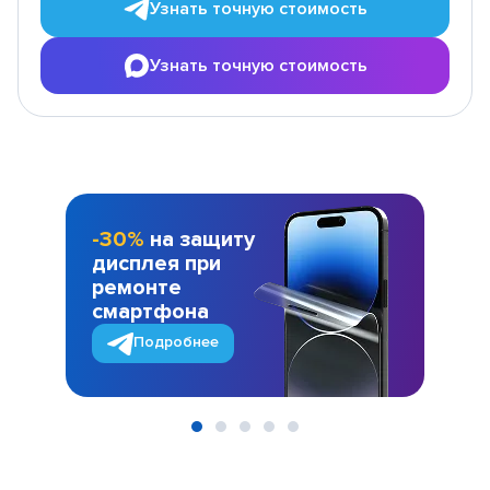
Узнать точную стоимость
Узнать точную стоимость
-30%
на защиту
дисплея при
ремонте
смартфона
Подробнее
Item
1