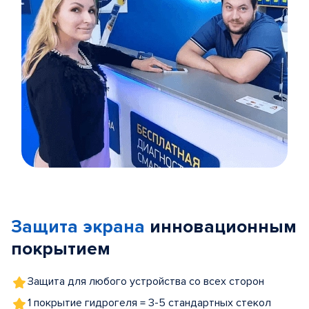
Item
1
of
Защита экрана
инновационным
5
покрытием
Защита для любого устройства со всех сторон
1 покрытие гидрогеля = 3-5 стандартных стекол