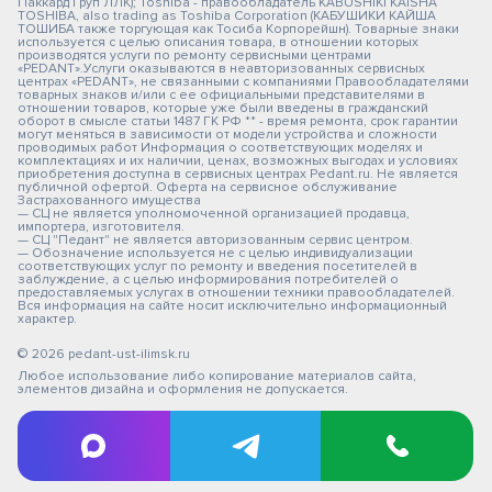
Паккард Груп ЛЛК); Toshiba - правообладатель KABUSHIKI KAISHA
TOSHIBA, also trading as Toshiba Corporation (КАБУШИКИ КАЙША
ТОШИБА также торгующая как Тосиба Корпорейшн). Товарные знаки
используется с целью описания товара, в отношении которых
производятся услуги по ремонту сервисными центрами
«PEDANT».Услуги оказываются в неавторизованных сервисных
центрах «PEDANT», не связанными с компаниями Правообладателями
товарных знаков и/или с ее официальными представителями в
отношении товаров, которые уже были введены в гражданский
оборот в смысле статьи 1487 ГК РФ ** - время ремонта, срок гарантии
могут меняться в зависимости от модели устройства и сложности
проводимых работ Информация о соответствующих моделях и
комплектациях и их наличии, ценах, возможных выгодах и условиях
приобретения доступна в сервисных центрах Pedant.ru. Не является
публичной офертой. Оферта на сервисное обслуживание
Застрахованного имущества
— СЦ не является уполномоченной организацией продавца,
импортера, изготовителя.
— СЦ "Педант" не является авторизованным сервис центром.
— Обозначение используется не с целью индивидуализации
соответствующих услуг по ремонту и введения посетителей в
заблуждение, а с целью информирования потребителей о
предоставляемых услугах в отношении техники правообладателей.
Вся информация на сайте носит исключительно информационный
характер.
© 2026 pedant-ust-ilimsk.ru
Любое использование либо копирование материалов сайта,
элементов дизайна и оформления не допускается.