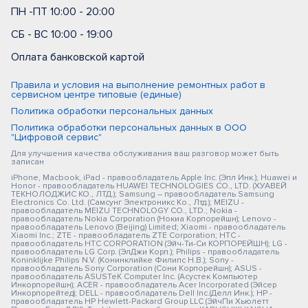
ПН -ПТ 10:00 - 20:00
СБ - ВС 10:00 - 19:00
Оплата банковской картой
Правила и условия на выполнение ремонтных работ в
сервисном центре типовые (единые)
Политика обработки персональных данных
Политика обработки персональных данных в ООО
"Цифровой сервис"
Для улучшения качества обслуживания ваш разговор может быть
записан
iPhone, Macbook, iPad - правообладатель Apple Inc. (Эпл Инк.); Huawei и
Honor - правообладатель HUAWEI TECHNOLOGIES CO., LTD. (ХУАВЕЙ
ТЕКНОЛОДЖИС КО., ЛТД.); Samsung – правообладатель Samsung
Electronics Co. Ltd. (Самсунг Электроникс Ко., Лтд.); MEIZU -
правообладатель MEIZU TECHNOLOGY CO., LTD.; Nokia -
правообладатель Nokia Corporation (Нокиа Корпорейшн); Lenovo -
правообладатель Lenovo (Beijing) Limited; Xiaomi - правообладатель
Xiaomi Inc.; ZTE - правообладатель ZTE Corporation; HTC -
правообладатель HTC CORPORATION (Эйч-Ти-Си КОРПОРЕЙШН); LG -
правообладатель LG Corp. (ЭлДжи Корп.); Philips - правообладатель
Koninklijke Philips N.V. (Конинклийке Филипс Н.В.); Sony -
правообладатель Sony Corporation (Сони Корпорейшн); ASUS -
правообладатель ASUSTeK Computer Inc. (Асустек Компьютер
Инкорпорейшн); ACER - правообладатель Acer Incorporated (Эйсер
Инкорпорейтед); DELL - правообладатель Dell Inc.(Делл Инк.); HP -
правообладатель HP Hewlett-Packard Group LLC (ЭйчПи Хьюлетт