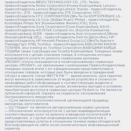
правообладатель MEIZU TECHNOLOGY CO., LTD.; Nokia -
правообладатель Nokia Corporation (Нокиа Корпорейшн); Lenovo -
правообладатель Lenovo (Beijing) Limited; Xiaomi - правообладатель
Xiaomi Inc.; ZTE - правообладатель ZTE Corporation; HTC -
правообладатель HTC CORPORATION (Эйч-Ти-Си КОРПОРЕЙШН); LG -
правообладатель LG Corp. (ЭлДжи Корп.); Philips - правообладатель
Koninklijke Philips N.V. (Конинклийке Филипс Н.В.); Sony -
правообладатель Sony Corporation (Сони Корпорейшн); ASUS -
правообладатель ASUSTeK Computer Inc. (Асустек Компьютер
Инкорпорейшн); ACER - правообладатель Acer Incorporated (Эйсер
Инкорпорейтед); DELL - правообладатель Dell Inc.(Делл Инк.); HP -
правообладатель HP Hewlett-Packard Group LLC (ЭйчПи Хьюлетт
Паккард Груп ЛЛК); Toshiba - правообладатель KABUSHIKI KAISHA
TOSHIBA, also trading as Toshiba Corporation (КАБУШИКИ КАЙША
ТОШИБА также торгующая как Тосиба Корпорейшн). Товарные знаки
используется с целью описания товара, в отношении которых
производятся услуги по ремонту сервисными центрами
«PEDANT».Услуги оказываются в неавторизованных сервисных
центрах «PEDANT», не связанными с компаниями Правообладателями
товарных знаков и/или с ее официальными представителями в
отношении товаров, которые уже были введены в гражданский
оборот в смысле статьи 1487 ГК РФ ** - время ремонта, срок гарантии
могут меняться в зависимости от модели устройства и сложности
проводимых работ Информация о соответствующих моделях и
комплектациях и их наличии, ценах, возможных выгодах и условиях
приобретения доступна в сервисных центрах Pedant.ru. Не является
публичной офертой. Оферта на сервисное обслуживание
Застрахованного имущества
— СЦ не является уполномоченной организацией продавца,
импортера, изготовителя.
— СЦ "Педант" не является авторизованным сервис центром.
— Обозначение используется не с целью индивидуализации
соответствующих услуг по ремонту и введения посетителей в
заблуждение, а с целью информирования потребителей о
предоставляемых услугах в отношении техники правообладателей.
Вся информация на сайте носит исключительно информационный
характер.