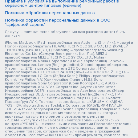
Правила и условия на выполнение ремонтных работ в
сервисном центре типовые (единые)
Политика обработки персональных данных
Политика обработки персональных данных в ООО
"Цифровой сервис"
Для улучшения качества обслуживания ваш разговор может быть
записан
iPhone, Macbook, iPad - правообладатель Apple Inc. (Эпл Инк.); Huawei и
Honor - правообладатель HUAWEI TECHNOLOGIES CO., LTD. (ХУАВЕЙ
ТЕКНОЛОДЖИС КО., ЛТД.); Samsung – правообладатель Samsung
Electronics Co. Ltd. (Самсунг Электроникс Ко., Лтд.); MEIZU -
правообладатель MEIZU TECHNOLOGY CO., LTD.; Nokia -
правообладатель Nokia Corporation (Нокиа Корпорейшн); Lenovo -
правообладатель Lenovo (Beijing) Limited; Xiaomi - правообладатель
Xiaomi Inc.; ZTE - правообладатель ZTE Corporation; HTC -
правообладатель HTC CORPORATION (Эйч-Ти-Си КОРПОРЕЙШН); LG -
правообладатель LG Corp. (ЭлДжи Корп.); Philips - правообладатель
Koninklijke Philips N.V. (Конинклийке Филипс Н.В.); Sony -
правообладатель Sony Corporation (Сони Корпорейшн); ASUS -
правообладатель ASUSTeK Computer Inc. (Асустек Компьютер
Инкорпорейшн); ACER - правообладатель Acer Incorporated (Эйсер
Инкорпорейтед); DELL - правообладатель Dell Inc.(Делл Инк.); HP -
правообладатель HP Hewlett-Packard Group LLC (ЭйчПи Хьюлетт
Паккард Груп ЛЛК); Toshiba - правообладатель KABUSHIKI KAISHA
TOSHIBA, also trading as Toshiba Corporation (КАБУШИКИ КАЙША
ТОШИБА также торгующая как Тосиба Корпорейшн). Товарные знаки
используется с целью описания товара, в отношении которых
производятся услуги по ремонту сервисными центрами
«PEDANT».Услуги оказываются в неавторизованных сервисных
центрах «PEDANT», не связанными с компаниями Правообладателями
товарных знаков и/или с ее официальными представителями в
отношении товаров, которые уже были введены в гражданский
оборот в смысле статьи 1487 ГК РФ ** - время ремонта, срок гарантии