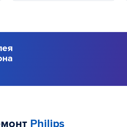
лея
она
емонт
Philips