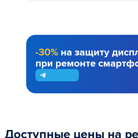
-30%
на защиту дисп
при ремонте смартф
Доступные цены на р