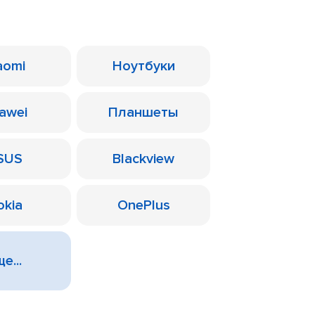
aomi
Ноутбуки
awei
Планшеты
SUS
Blackview
okia
OnePlus
е...