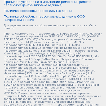
Правила и условия на выполнение ремонтных работ в
сервисном центре типовые (единые)
Политика обработки персональных данных
Политика обработки персональных данных в ООО
"Цифровой сервис"
Для улучшения качества обслуживания ваш разговор может быть
записан
iPhone, Macbook, iPad - правообладатель Apple Inc. (Эпл Инк.); Huawei и
Honor - правообладатель HUAWEI TECHNOLOGIES CO., LTD. (ХУАВЕЙ
ТЕКНОЛОДЖИС КО., ЛТД.); Samsung – правообладатель Samsung
Electronics Co. Ltd. (Самсунг Электроникс Ко., Лтд.); MEIZU -
правообладатель MEIZU TECHNOLOGY CO., LTD.; Nokia -
правообладатель Nokia Corporation (Нокиа Корпорейшн); Lenovo -
правообладатель Lenovo (Beijing) Limited; Xiaomi - правообладатель
Xiaomi Inc.; ZTE - правообладатель ZTE Corporation; HTC -
правообладатель HTC CORPORATION (Эйч-Ти-Си КОРПОРЕЙШН); LG -
правообладатель LG Corp. (ЭлДжи Корп.); Philips - правообладатель
Koninklijke Philips N.V. (Конинклийке Филипс Н.В.); Sony -
правообладатель Sony Corporation (Сони Корпорейшн); ASUS -
правообладатель ASUSTeK Computer Inc. (Асустек Компьютер
Инкорпорейшн); ACER - правообладатель Acer Incorporated (Эйсер
Инкорпорейтед); DELL - правообладатель Dell Inc.(Делл Инк.); HP -
правообладатель HP Hewlett-Packard Group LLC (ЭйчПи Хьюлетт
Паккард Груп ЛЛК); Toshiba - правообладатель KABUSHIKI KAISHA
TOSHIBA, also trading as Toshiba Corporation (КАБУШИКИ КАЙША
ТОШИБА также торгующая как Тосиба Корпорейшн). Товарные знаки
используется с целью описания товара, в отношении которых
производятся услуги по ремонту сервисными центрами
«PEDANT».Услуги оказываются в неавторизованных сервисных
центрах «PEDANT», не связанными с компаниями Правообладателями
товарных знаков и/или с ее официальными представителями в
отношении товаров, которые уже были введены в гражданский
оборот в смысле статьи 1487 ГК РФ ** - время ремонта, срок гарантии