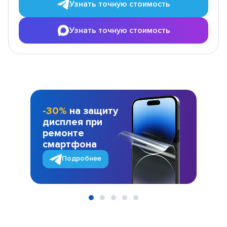
Узнать точную стоимость
Узнать точную стоимость
-30%
на защиту
дисплея при
ремонте
смартфона
Подробнее
Item
1