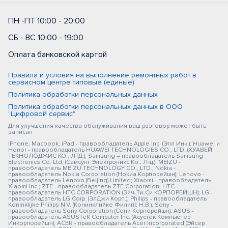
ПН -ПТ 10:00 - 20:00
СБ - ВС 10:00 - 19:00
Оплата банковской картой
Правила и условия на выполнение ремонтных работ в
сервисном центре типовые (единые)
Политика обработки персональных данных
Политика обработки персональных данных в ООО
"Цифровой сервис"
Для улучшения качества обслуживания ваш разговор может быть
записан
iPhone, Macbook, iPad - правообладатель Apple Inc. (Эпл Инк.); Huawei и
Honor - правообладатель HUAWEI TECHNOLOGIES CO., LTD. (ХУАВЕЙ
ТЕКНОЛОДЖИС КО., ЛТД.); Samsung – правообладатель Samsung
Electronics Co. Ltd. (Самсунг Электроникс Ко., Лтд.); MEIZU -
правообладатель MEIZU TECHNOLOGY CO., LTD.; Nokia -
правообладатель Nokia Corporation (Нокиа Корпорейшн); Lenovo -
правообладатель Lenovo (Beijing) Limited; Xiaomi - правообладатель
Xiaomi Inc.; ZTE - правообладатель ZTE Corporation; HTC -
правообладатель HTC CORPORATION (Эйч-Ти-Си КОРПОРЕЙШН); LG -
правообладатель LG Corp. (ЭлДжи Корп.); Philips - правообладатель
Koninklijke Philips N.V. (Конинклийке Филипс Н.В.); Sony -
правообладатель Sony Corporation (Сони Корпорейшн); ASUS -
правообладатель ASUSTeK Computer Inc. (Асустек Компьютер
Инкорпорейшн); ACER - правообладатель Acer Incorporated (Эйсер