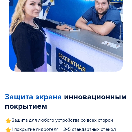
Item
1
of
Защита экрана
инновационным
5
покрытием
Защита для любого устройства со всех сторон
1 покрытие гидрогеля = 3-5 стандартных стекол