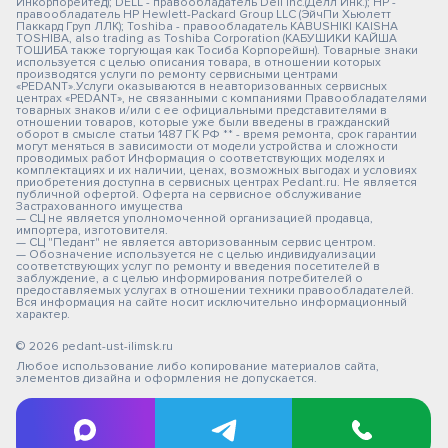
Инкорпорейтед); DELL - правообладатель Dell Inc.(Делл Инк.); HP -
правообладатель HP Hewlett-Packard Group LLC (ЭйчПи Хьюлетт
Паккард Груп ЛЛК); Toshiba - правообладатель KABUSHIKI KAISHA
TOSHIBA, also trading as Toshiba Corporation (КАБУШИКИ КАЙША
ТОШИБА также торгующая как Тосиба Корпорейшн). Товарные знаки
используется с целью описания товара, в отношении которых
производятся услуги по ремонту сервисными центрами
«PEDANT».Услуги оказываются в неавторизованных сервисных
центрах «PEDANT», не связанными с компаниями Правообладателями
товарных знаков и/или с ее официальными представителями в
отношении товаров, которые уже были введены в гражданский
оборот в смысле статьи 1487 ГК РФ ** - время ремонта, срок гарантии
могут меняться в зависимости от модели устройства и сложности
проводимых работ Информация о соответствующих моделях и
комплектациях и их наличии, ценах, возможных выгодах и условиях
приобретения доступна в сервисных центрах Pedant.ru. Не является
публичной офертой. Оферта на сервисное обслуживание
Застрахованного имущества
— СЦ не является уполномоченной организацией продавца,
импортера, изготовителя.
— СЦ "Педант" не является авторизованным сервис центром.
— Обозначение используется не с целью индивидуализации
соответствующих услуг по ремонту и введения посетителей в
заблуждение, а с целью информирования потребителей о
предоставляемых услугах в отношении техники правообладателей.
Вся информация на сайте носит исключительно информационный
характер.
© 2026 pedant-ust-ilimsk.ru
Любое использование либо копирование материалов сайта,
элементов дизайна и оформления не допускается.