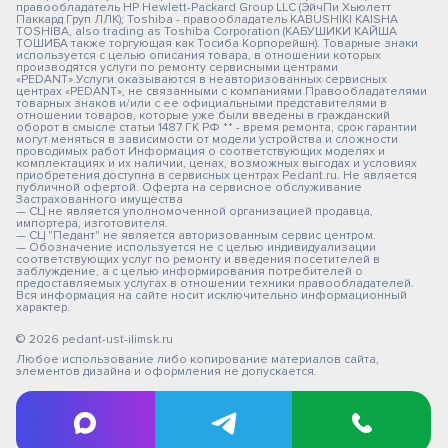
правообладатель HP Hewlett-Packard Group LLC (ЭйчПи Хьюлетт
Паккард Груп ЛЛК); Toshiba - правообладатель KABUSHIKI KAISHA
TOSHIBA, also trading as Toshiba Corporation (КАБУШИКИ КАЙША
ТОШИБА также торгующая как Тосиба Корпорейшн). Товарные знаки
используется с целью описания товара, в отношении которых
производятся услуги по ремонту сервисными центрами
«PEDANT».Услуги оказываются в неавторизованных сервисных
центрах «PEDANT», не связанными с компаниями Правообладателями
товарных знаков и/или с ее официальными представителями в
отношении товаров, которые уже были введены в гражданский
оборот в смысле статьи 1487 ГК РФ ** - время ремонта, срок гарантии
могут меняться в зависимости от модели устройства и сложности
проводимых работ Информация о соответствующих моделях и
комплектациях и их наличии, ценах, возможных выгодах и условиях
приобретения доступна в сервисных центрах Pedant.ru. Не является
публичной офертой. Оферта на сервисное обслуживание
Застрахованного имущества
— СЦ не является уполномоченной организацией продавца,
импортера, изготовителя.
— СЦ "Педант" не является авторизованным сервис центром.
— Обозначение используется не с целью индивидуализации
соответствующих услуг по ремонту и введения посетителей в
заблуждение, а с целью информирования потребителей о
предоставляемых услугах в отношении техники правообладателей.
Вся информация на сайте носит исключительно информационный
характер.
© 2026 pedant-ust-ilimsk.ru
Любое использование либо копирование материалов сайта,
элементов дизайна и оформления не допускается.