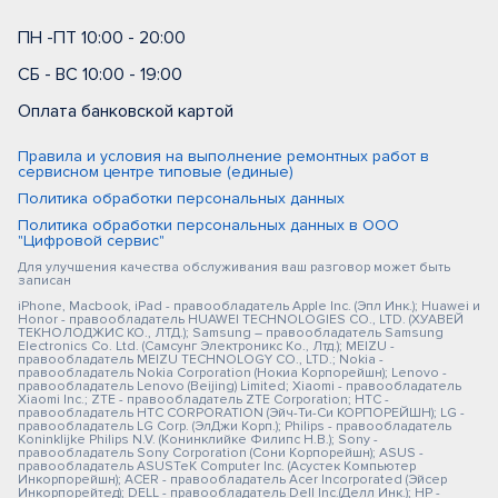
ПН -ПТ 10:00 - 20:00
СБ - ВС 10:00 - 19:00
Оплата банковской картой
Правила и условия на выполнение ремонтных работ в
сервисном центре типовые (единые)
Политика обработки персональных данных
Политика обработки персональных данных в ООО
"Цифровой сервис"
Для улучшения качества обслуживания ваш разговор может быть
записан
iPhone, Macbook, iPad - правообладатель Apple Inc. (Эпл Инк.); Huawei и
Honor - правообладатель HUAWEI TECHNOLOGIES CO., LTD. (ХУАВЕЙ
ТЕКНОЛОДЖИС КО., ЛТД.); Samsung – правообладатель Samsung
Electronics Co. Ltd. (Самсунг Электроникс Ко., Лтд.); MEIZU -
правообладатель MEIZU TECHNOLOGY CO., LTD.; Nokia -
правообладатель Nokia Corporation (Нокиа Корпорейшн); Lenovo -
правообладатель Lenovo (Beijing) Limited; Xiaomi - правообладатель
Xiaomi Inc.; ZTE - правообладатель ZTE Corporation; HTC -
правообладатель HTC CORPORATION (Эйч-Ти-Си КОРПОРЕЙШН); LG -
правообладатель LG Corp. (ЭлДжи Корп.); Philips - правообладатель
Koninklijke Philips N.V. (Конинклийке Филипс Н.В.); Sony -
правообладатель Sony Corporation (Сони Корпорейшн); ASUS -
правообладатель ASUSTeK Computer Inc. (Асустек Компьютер
Инкорпорейшн); ACER - правообладатель Acer Incorporated (Эйсер
Инкорпорейтед); DELL - правообладатель Dell Inc.(Делл Инк.); HP -