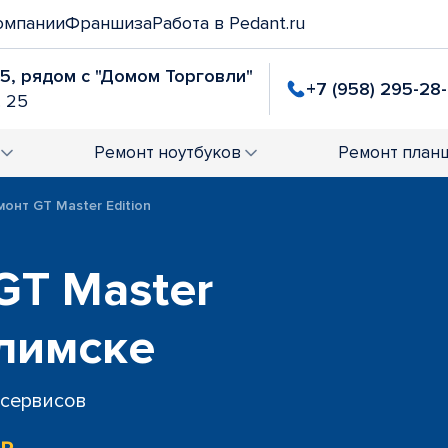
омпании
Франшиза
Работа в Pedant.ru
25, рядом с "Домом Торговли"
+7 (958) 295-28
. 25
Ремонт
ноутбуков
Ремонт
план
монт GT Master Edition
GT Master
Илимске
 сервисов