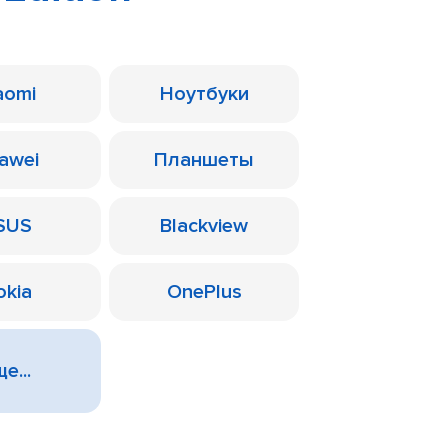
aomi
Ноутбуки
awei
Планшеты
SUS
Blackview
okia
OnePlus
е...