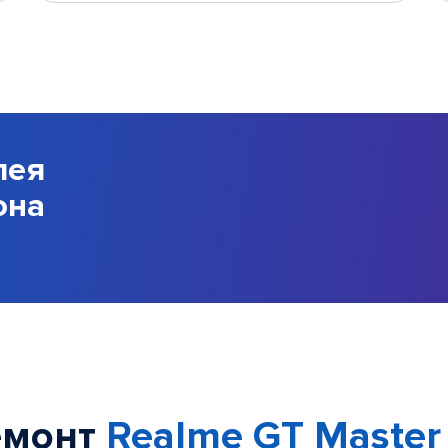
лея
она
емонт
Realme GT Master 