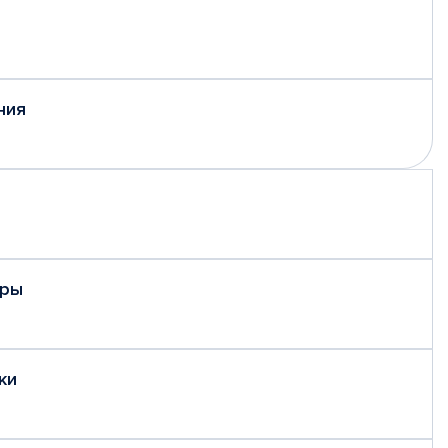
ния
еры
ки