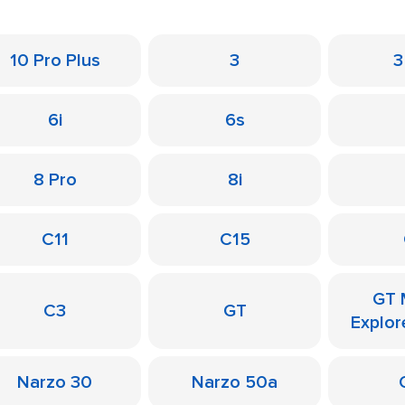
10 Pro Plus
3
3
6i
6s
8 Pro
8i
C11
C15
GT 
C3
GT
Explor
Narzo 30
Narzo 50a