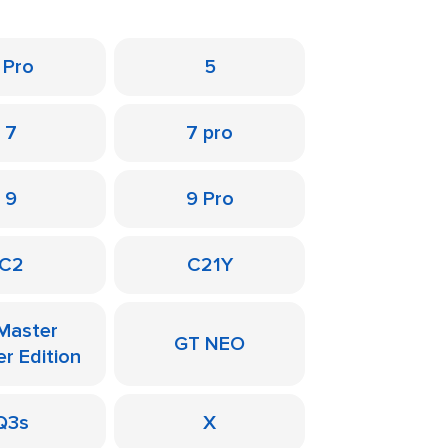
 Pro
5
7
7 pro
9
9 Pro
C2
C21Y
Master
GT NEO
er Edition
Q3s
X