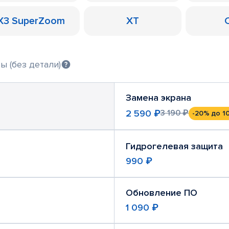
X3 SuperZoom
XT
ы (без детали)
Замена экрана
2 590 ₽
3 190 ₽
-20%
до 1
Гидрогелевая защита
990 ₽
Обновление ПО
1 090 ₽