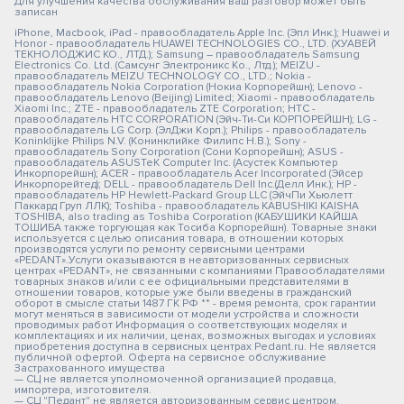
Для улучшения качества обслуживания ваш разговор может быть
записан
iPhone, Macbook, iPad - правообладатель Apple Inc. (Эпл Инк.); Huawei и
Honor - правообладатель HUAWEI TECHNOLOGIES CO., LTD. (ХУАВЕЙ
ТЕКНОЛОДЖИС КО., ЛТД.); Samsung – правообладатель Samsung
Electronics Co. Ltd. (Самсунг Электроникс Ко., Лтд.); MEIZU -
правообладатель MEIZU TECHNOLOGY CO., LTD.; Nokia -
правообладатель Nokia Corporation (Нокиа Корпорейшн); Lenovo -
правообладатель Lenovo (Beijing) Limited; Xiaomi - правообладатель
Xiaomi Inc.; ZTE - правообладатель ZTE Corporation; HTC -
правообладатель HTC CORPORATION (Эйч-Ти-Си КОРПОРЕЙШН); LG -
правообладатель LG Corp. (ЭлДжи Корп.); Philips - правообладатель
Koninklijke Philips N.V. (Конинклийке Филипс Н.В.); Sony -
правообладатель Sony Corporation (Сони Корпорейшн); ASUS -
правообладатель ASUSTeK Computer Inc. (Асустек Компьютер
Инкорпорейшн); ACER - правообладатель Acer Incorporated (Эйсер
Инкорпорейтед); DELL - правообладатель Dell Inc.(Делл Инк.); HP -
правообладатель HP Hewlett-Packard Group LLC (ЭйчПи Хьюлетт
Паккард Груп ЛЛК); Toshiba - правообладатель KABUSHIKI KAISHA
TOSHIBA, also trading as Toshiba Corporation (КАБУШИКИ КАЙША
ТОШИБА также торгующая как Тосиба Корпорейшн). Товарные знаки
используется с целью описания товара, в отношении которых
производятся услуги по ремонту сервисными центрами
«PEDANT».Услуги оказываются в неавторизованных сервисных
центрах «PEDANT», не связанными с компаниями Правообладателями
товарных знаков и/или с ее официальными представителями в
отношении товаров, которые уже были введены в гражданский
оборот в смысле статьи 1487 ГК РФ ** - время ремонта, срок гарантии
могут меняться в зависимости от модели устройства и сложности
проводимых работ Информация о соответствующих моделях и
комплектациях и их наличии, ценах, возможных выгодах и условиях
приобретения доступна в сервисных центрах Pedant.ru. Не является
публичной офертой. Оферта на сервисное обслуживание
Застрахованного имущества
— СЦ не является уполномоченной организацией продавца,
импортера, изготовителя.
— СЦ "Педант" не является авторизованным сервис центром.