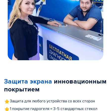
Item
1
of
Защита экрана
инновационным
5
покрытием
Защита для любого устройства со всех сторон
1 покрытие гидрогеля = 3-5 стандартных стекол