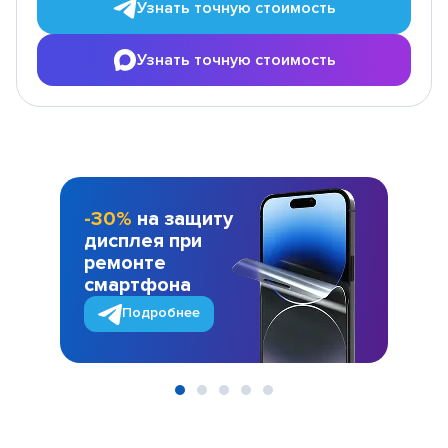
Узнать точную стоимость
Узнать точную стоимость
-30%
на защиту
дисплея при
ремонте
смартфона
Подробнее
Item
1