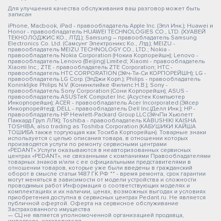
Для улучшения качества обслуживания ваш разговор может быть
записан
iPhone, Macbook, iPad - правообладатель Apple Inc. (Эпл Инк.); Huawei и
Honor - правообладатель HUAWEI TECHNOLOGIES CO., LTD. (ХУАВЕЙ
ТЕКНОЛОДЖИС КО., ЛТД.); Samsung – правообладатель Samsung
Electronics Co. Ltd. (Самсунг Электроникс Ко., Лтд.); MEIZU -
правообладатель MEIZU TECHNOLOGY CO., LTD.; Nokia -
правообладатель Nokia Corporation (Нокиа Корпорейшн); Lenovo -
правообладатель Lenovo (Beijing) Limited; Xiaomi - правообладатель
Xiaomi Inc.; ZTE - правообладатель ZTE Corporation; HTC -
правообладатель HTC CORPORATION (Эйч-Ти-Си КОРПОРЕЙШН); LG -
правообладатель LG Corp. (ЭлДжи Корп.); Philips - правообладатель
Koninklijke Philips N.V. (Конинклийке Филипс Н.В.); Sony -
правообладатель Sony Corporation (Сони Корпорейшн); ASUS -
правообладатель ASUSTeK Computer Inc. (Асустек Компьютер
Инкорпорейшн); ACER - правообладатель Acer Incorporated (Эйсер
Инкорпорейтед); DELL - правообладатель Dell Inc.(Делл Инк.); HP -
правообладатель HP Hewlett-Packard Group LLC (ЭйчПи Хьюлетт
Паккард Груп ЛЛК); Toshiba - правообладатель KABUSHIKI KAISHA
TOSHIBA, also trading as Toshiba Corporation (КАБУШИКИ КАЙША
ТОШИБА также торгующая как Тосиба Корпорейшн). Товарные знаки
используется с целью описания товара, в отношении которых
производятся услуги по ремонту сервисными центрами
«PEDANT».Услуги оказываются в неавторизованных сервисных
центрах «PEDANT», не связанными с компаниями Правообладателями
товарных знаков и/или с ее официальными представителями в
отношении товаров, которые уже были введены в гражданский
оборот в смысле статьи 1487 ГК РФ ** - время ремонта, срок гарантии
могут меняться в зависимости от модели устройства и сложности
проводимых работ Информация о соответствующих моделях и
комплектациях и их наличии, ценах, возможных выгодах и условиях
приобретения доступна в сервисных центрах Pedant.ru. Не является
публичной офертой. Оферта на сервисное обслуживание
Застрахованного имущества
— СЦ не является уполномоченной организацией продавца,