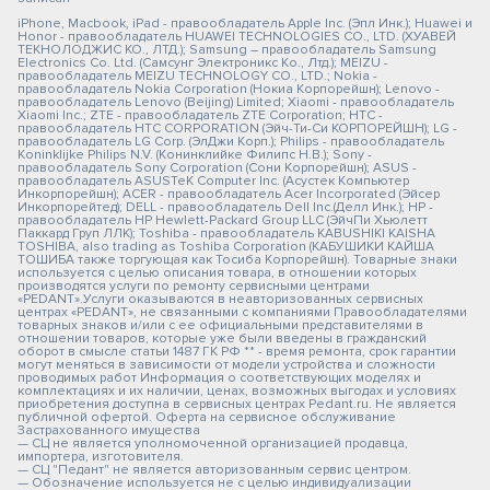
iPhone, Macbook, iPad - правообладатель Apple Inc. (Эпл Инк.); Huawei и
Honor - правообладатель HUAWEI TECHNOLOGIES CO., LTD. (ХУАВЕЙ
ТЕКНОЛОДЖИС КО., ЛТД.); Samsung – правообладатель Samsung
Electronics Co. Ltd. (Самсунг Электроникс Ко., Лтд.); MEIZU -
правообладатель MEIZU TECHNOLOGY CO., LTD.; Nokia -
правообладатель Nokia Corporation (Нокиа Корпорейшн); Lenovo -
правообладатель Lenovo (Beijing) Limited; Xiaomi - правообладатель
Xiaomi Inc.; ZTE - правообладатель ZTE Corporation; HTC -
правообладатель HTC CORPORATION (Эйч-Ти-Си КОРПОРЕЙШН); LG -
правообладатель LG Corp. (ЭлДжи Корп.); Philips - правообладатель
Koninklijke Philips N.V. (Конинклийке Филипс Н.В.); Sony -
правообладатель Sony Corporation (Сони Корпорейшн); ASUS -
правообладатель ASUSTeK Computer Inc. (Асустек Компьютер
Инкорпорейшн); ACER - правообладатель Acer Incorporated (Эйсер
Инкорпорейтед); DELL - правообладатель Dell Inc.(Делл Инк.); HP -
правообладатель HP Hewlett-Packard Group LLC (ЭйчПи Хьюлетт
Паккард Груп ЛЛК); Toshiba - правообладатель KABUSHIKI KAISHA
TOSHIBA, also trading as Toshiba Corporation (КАБУШИКИ КАЙША
ТОШИБА также торгующая как Тосиба Корпорейшн). Товарные знаки
используется с целью описания товара, в отношении которых
производятся услуги по ремонту сервисными центрами
«PEDANT».Услуги оказываются в неавторизованных сервисных
центрах «PEDANT», не связанными с компаниями Правообладателями
товарных знаков и/или с ее официальными представителями в
отношении товаров, которые уже были введены в гражданский
оборот в смысле статьи 1487 ГК РФ ** - время ремонта, срок гарантии
могут меняться в зависимости от модели устройства и сложности
проводимых работ Информация о соответствующих моделях и
комплектациях и их наличии, ценах, возможных выгодах и условиях
приобретения доступна в сервисных центрах Pedant.ru. Не является
публичной офертой. Оферта на сервисное обслуживание
Застрахованного имущества
— СЦ не является уполномоченной организацией продавца,
импортера, изготовителя.
— СЦ "Педант" не является авторизованным сервис центром.
— Обозначение используется не с целью индивидуализации