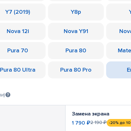
Y7 (2019)
Y8p
Nova 12i
Nova Y91
Nov
Pura 70
Pura 80
Mate
Pura 80 Ultra
Pura 80 Pro
Е
и)
Замена экрана
1 790 ₽
2 190 ₽
-20%
до 10