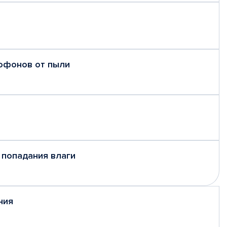
рофонов от пыли
 попадания влаги
ния