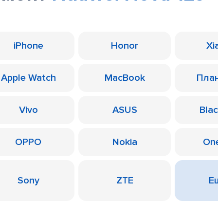
iPhone
Honor
Xi
Apple Watch
MacBook
Пла
Vivo
ASUS
Bla
OPPO
Nokia
On
Sony
ZTE
Ещ