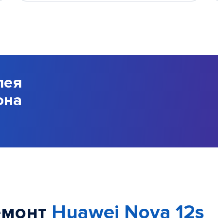
лея
она
емонт
Huawei Nova 12s