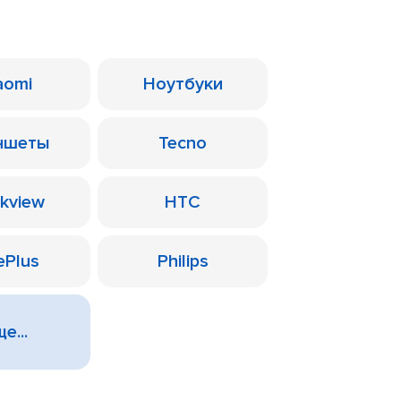
aomi
Ноутбуки
ншеты
Tecno
ckview
HTC
ePlus
Philips
е...