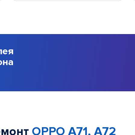
лея
она
емонт
OPPO A71, A72