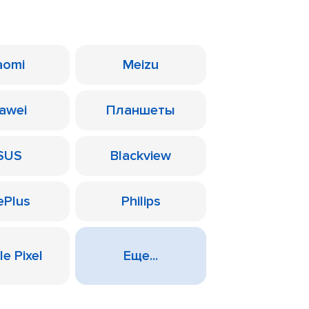
aomi
Meizu
awei
Планшеты
SUS
Blackview
ePlus
Philips
e Pixel
Еще...