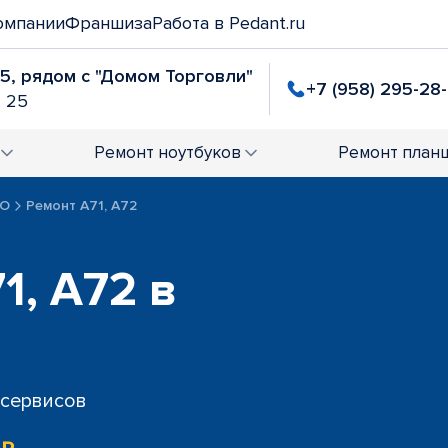
омпании
Франшиза
Работа в Pedant.ru
25, рядом с "Домом Торговли"
+7 (958) 295-28
. 25
Ремонт
ноутбуков
Ремонт
план
PO
Ремонт A71, A72
1, A72 в
 сервисов