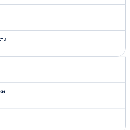
сти
ки