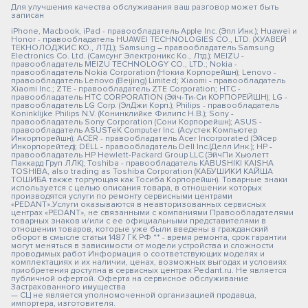
Для улучшения качества обслуживания ваш разговор может быть
записан
iPhone, Macbook, iPad - правообладатель Apple Inc. (Эпл Инк.); Huawei и
Honor - правообладатель HUAWEI TECHNOLOGIES CO., LTD. (ХУАВЕЙ
ТЕКНОЛОДЖИС КО., ЛТД.); Samsung – правообладатель Samsung
Electronics Co. Ltd. (Самсунг Электроникс Ко., Лтд.); MEIZU -
правообладатель MEIZU TECHNOLOGY CO., LTD.; Nokia -
правообладатель Nokia Corporation (Нокиа Корпорейшн); Lenovo -
правообладатель Lenovo (Beijing) Limited; Xiaomi - правообладатель
Xiaomi Inc.; ZTE - правообладатель ZTE Corporation; HTC -
правообладатель HTC CORPORATION (Эйч-Ти-Си КОРПОРЕЙШН); LG -
правообладатель LG Corp. (ЭлДжи Корп.); Philips - правообладатель
Koninklijke Philips N.V. (Конинклийке Филипс Н.В.); Sony -
правообладатель Sony Corporation (Сони Корпорейшн); ASUS -
правообладатель ASUSTeK Computer Inc. (Асустек Компьютер
Инкорпорейшн); ACER - правообладатель Acer Incorporated (Эйсер
Инкорпорейтед); DELL - правообладатель Dell Inc.(Делл Инк.); HP -
правообладатель HP Hewlett-Packard Group LLC (ЭйчПи Хьюлетт
Паккард Груп ЛЛК); Toshiba - правообладатель KABUSHIKI KAISHA
TOSHIBA, also trading as Toshiba Corporation (КАБУШИКИ КАЙША
ТОШИБА также торгующая как Тосиба Корпорейшн). Товарные знаки
используется с целью описания товара, в отношении которых
производятся услуги по ремонту сервисными центрами
«PEDANT».Услуги оказываются в неавторизованных сервисных
центрах «PEDANT», не связанными с компаниями Правообладателями
товарных знаков и/или с ее официальными представителями в
отношении товаров, которые уже были введены в гражданский
оборот в смысле статьи 1487 ГК РФ ** - время ремонта, срок гарантии
могут меняться в зависимости от модели устройства и сложности
проводимых работ Информация о соответствующих моделях и
комплектациях и их наличии, ценах, возможных выгодах и условиях
приобретения доступна в сервисных центрах Pedant.ru. Не является
публичной офертой. Оферта на сервисное обслуживание
Застрахованного имущества
— СЦ не является уполномоченной организацией продавца,
импортера, изготовителя.