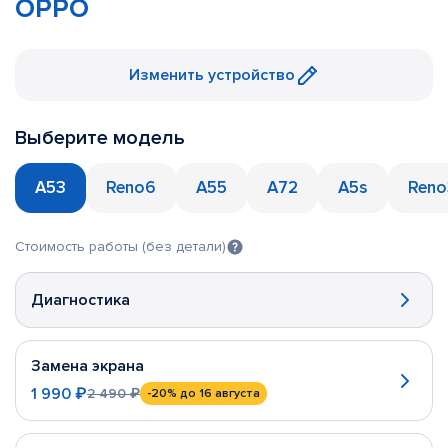
OPPO
Изменить устройство
Выберите модель
A53
Reno6
A55
A72
A5s
Reno
Стоимость работы (без детали)
Диагностика
Замена экрана
1 990 ₽
2 490 ₽
-20%
до 16 августа