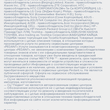
правообладатель Lenovo (Beijing) Limited; Xiaomi - правообладатель
Xiaomi Inc.; ZTE - правообладатель ZTE Corporation; HTC -
правообладатель HTC CORPORATION (Эйч-Ти-Си КОРПОРЕЙШН); LG -
правообладатель LG Corp. (ЭлДжи Корп.); Philips - правообладатель
Koninklijke Philips N.V. (Конинклийке Филипс Н.В.); Sony -
правообладатель Sony Corporation (Сони Корпорейшн); ASUS -
правообладатель ASUSTeK Computer Inc. (Асустек Компьютер
Инкорпорейшн); ACER - правообладатель Acer Incorporated (Эйсер
Инкорпорейтед); DELL - правообладатель Dell Inc.(Делл Инк.); HP -
правообладатель HP Hewlett-Packard Group LLC (ЭйчПи Хьюлетт
Паккард Груп ЛЛК); Toshiba - правообладатель KABUSHIKI KAISHA
TOSHIBA, also trading as Toshiba Corporation (КАБУШИКИ КАЙША
ТОШИБА также торгующая как Тосиба Корпорейшн). Товарные знаки
используется с целью описания товара, в отношении которых
производятся услуги по ремонту сервисными центрами
«PEDANT».Услуги оказываются в неавторизованных сервисных
центрах «PEDANT», не связанными с компаниями Правообладателями
товарных знаков и/или с ее официальными представителями в
отношении товаров, которые уже были введены в гражданский
оборот в смысле статьи 1487 ГК РФ ** - время ремонта, срок гарантии
могут меняться в зависимости от модели устройства и сложности
проводимых работ Информация о соответствующих моделях и
комплектациях и их наличии, ценах, возможных выгодах и условиях
приобретения доступна в сервисных центрах Pedant.ru. Не является
публичной офертой. Оферта на сервисное обслуживание
Застрахованного имущества
— СЦ не является уполномоченной организацией продавца,
импортера, изготовителя.
— СЦ "Педант" не является авторизованным сервис центром.
— Обозначение используется не с целью индивидуализации
соответствующих услуг по ремонту и введения посетителей в
заблуждение, а с целью информирования потребителей о
предоставляемых услугах в отношении техники правообладателей.
Вся информация на сайте носит исключительно информационный
характер.