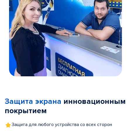
Item
1
of
Защита экрана
инновационным
5
покрытием
Защита для любого устройства со всех сторон