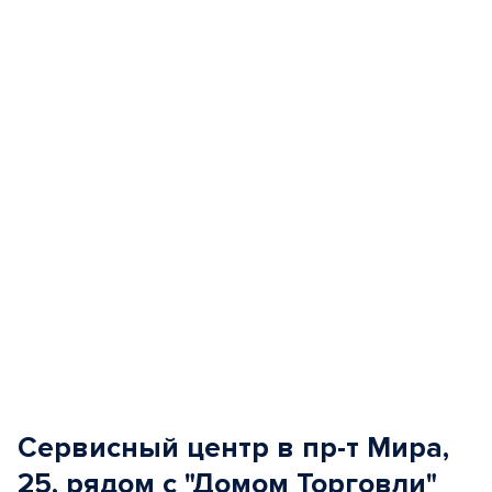
1
of
5
Сервисный центр в пр-т Мира,
25, рядом с "Домом Торговли"