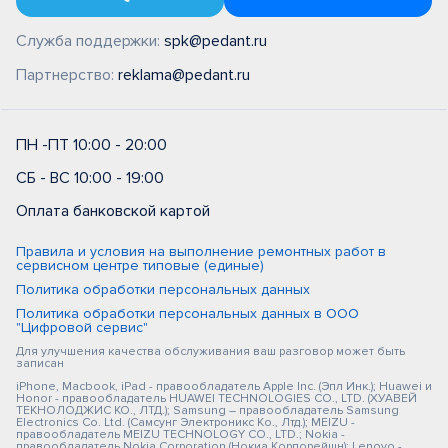
Служба поддержки:
spk@pedant.ru
Партнерство:
reklama@pedant.ru
ПН -ПТ 10:00 - 20:00
СБ - ВС 10:00 - 19:00
Оплата банковской картой
Правила и условия на выполнение ремонтных работ в
сервисном центре типовые (единые)
Политика обработки персональных данных
Политика обработки персональных данных в ООО
"Цифровой сервис"
Для улучшения качества обслуживания ваш разговор может быть
записан
iPhone, Macbook, iPad - правообладатель Apple Inc. (Эпл Инк.); Huawei и
Honor - правообладатель HUAWEI TECHNOLOGIES CO., LTD. (ХУАВЕЙ
ТЕКНОЛОДЖИС КО., ЛТД.); Samsung – правообладатель Samsung
Electronics Co. Ltd. (Самсунг Электроникс Ко., Лтд.); MEIZU -
правообладатель MEIZU TECHNOLOGY CO., LTD.; Nokia -
правообладатель Nokia Corporation (Нокиа Корпорейшн); Lenovo -