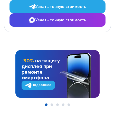
Узнать точную стоимость
Узнать точную стоимость
-30%
на защиту
дисплея при
ремонте
смартфона
Подробнее
Item