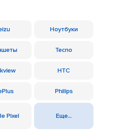
eizu
Ноутбуки
ншеты
Tecno
ckview
HTC
ePlus
Philips
e Pixel
Еще...