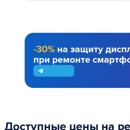
-30%
на защиту дисп
при ремонте смартф
Доступные цены на р