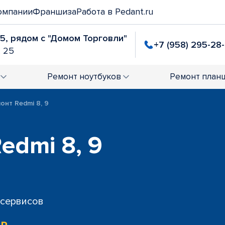
омпании
Франшиза
Работа в Pedant.ru
25, рядом с "Домом Торговли"
+7 (958) 295-28
. 25
Ремонт
ноутбуков
Ремонт
план
онт Redmi 8, 9
edmi 8, 9
 сервисов