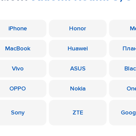
iPhone
Honor
M
MacBook
Huawei
Пла
Vivo
ASUS
Bla
OPPO
Nokia
On
Sony
ZTE
Googl