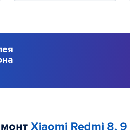
лея
она
емонт
Xiaomi Redmi 8, 9