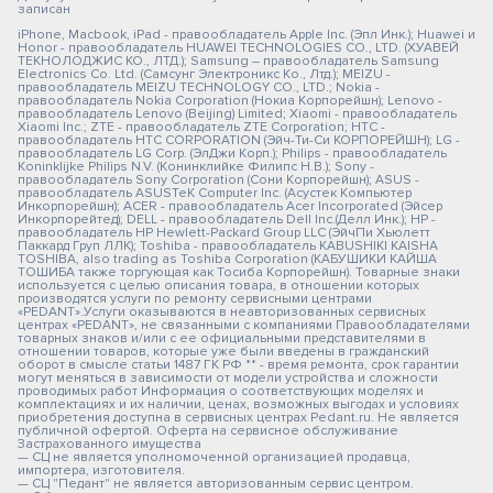
записан
iPhone, Macbook, iPad - правообладатель Apple Inc. (Эпл Инк.); Huawei и
Honor - правообладатель HUAWEI TECHNOLOGIES CO., LTD. (ХУАВЕЙ
ТЕКНОЛОДЖИС КО., ЛТД.); Samsung – правообладатель Samsung
Electronics Co. Ltd. (Самсунг Электроникс Ко., Лтд.); MEIZU -
правообладатель MEIZU TECHNOLOGY CO., LTD.; Nokia -
правообладатель Nokia Corporation (Нокиа Корпорейшн); Lenovo -
правообладатель Lenovo (Beijing) Limited; Xiaomi - правообладатель
Xiaomi Inc.; ZTE - правообладатель ZTE Corporation; HTC -
правообладатель HTC CORPORATION (Эйч-Ти-Си КОРПОРЕЙШН); LG -
правообладатель LG Corp. (ЭлДжи Корп.); Philips - правообладатель
Koninklijke Philips N.V. (Конинклийке Филипс Н.В.); Sony -
правообладатель Sony Corporation (Сони Корпорейшн); ASUS -
правообладатель ASUSTeK Computer Inc. (Асустек Компьютер
Инкорпорейшн); ACER - правообладатель Acer Incorporated (Эйсер
Инкорпорейтед); DELL - правообладатель Dell Inc.(Делл Инк.); HP -
правообладатель HP Hewlett-Packard Group LLC (ЭйчПи Хьюлетт
Паккард Груп ЛЛК); Toshiba - правообладатель KABUSHIKI KAISHA
TOSHIBA, also trading as Toshiba Corporation (КАБУШИКИ КАЙША
ТОШИБА также торгующая как Тосиба Корпорейшн). Товарные знаки
используется с целью описания товара, в отношении которых
производятся услуги по ремонту сервисными центрами
«PEDANT».Услуги оказываются в неавторизованных сервисных
центрах «PEDANT», не связанными с компаниями Правообладателями
товарных знаков и/или с ее официальными представителями в
отношении товаров, которые уже были введены в гражданский
оборот в смысле статьи 1487 ГК РФ ** - время ремонта, срок гарантии
могут меняться в зависимости от модели устройства и сложности
проводимых работ Информация о соответствующих моделях и
комплектациях и их наличии, ценах, возможных выгодах и условиях
приобретения доступна в сервисных центрах Pedant.ru. Не является
публичной офертой. Оферта на сервисное обслуживание
Застрахованного имущества
— СЦ не является уполномоченной организацией продавца,
импортера, изготовителя.
— СЦ "Педант" не является авторизованным сервис центром.