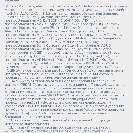
iPhone, Macbook, iPad - правообладатель Apple Inc. (Эпл Инк.); Huawei и
Honor - правообладатель HUAWEI TECHNOLOGIES CO., LTD. (ХУАВЕЙ
ТЕКНОЛОДЖИС КО., ЛТД.); Samsung – правообладатель Samsung
Electronics Co. Ltd. (Самсунг Электроникс Ко., Лтд.); MEIZU -
правообладатель MEIZU TECHNOLOGY CO., LTD.; Nokia -
правообладатель Nokia Corporation (Нокиа Корпорейшн); Lenovo -
правообладатель Lenovo (Beijing) Limited; Xiaomi - правообладатель
Xiaomi Inc.; ZTE - правообладатель ZTE Corporation; HTC -
правообладатель HTC CORPORATION (Эйч-Ти-Си КОРПОРЕЙШН); LG -
правообладатель LG Corp. (ЭлДжи Корп.); Philips - правообладатель
Koninklijke Philips N.V. (Конинклийке Филипс Н.В.); Sony -
правообладатель Sony Corporation (Сони Корпорейшн); ASUS -
правообладатель ASUSTeK Computer Inc. (Асустек Компьютер
Инкорпорейшн); ACER - правообладатель Acer Incorporated (Эйсер
Инкорпорейтед); DELL - правообладатель Dell Inc.(Делл Инк.); HP -
правообладатель HP Hewlett-Packard Group LLC (ЭйчПи Хьюлетт
Паккард Груп ЛЛК); Toshiba - правообладатель KABUSHIKI KAISHA
TOSHIBA, also trading as Toshiba Corporation (КАБУШИКИ КАЙША
ТОШИБА также торгующая как Тосиба Корпорейшн). Товарные знаки
используется с целью описания товара, в отношении которых
производятся услуги по ремонту сервисными центрами
«PEDANT».Услуги оказываются в неавторизованных сервисных
центрах «PEDANT», не связанными с компаниями Правообладателями
товарных знаков и/или с ее официальными представителями в
отношении товаров, которые уже были введены в гражданский
оборот в смысле статьи 1487 ГК РФ ** - время ремонта, срок гарантии
могут меняться в зависимости от модели устройства и сложности
проводимых работ Информация о соответствующих моделях и
комплектациях и их наличии, ценах, возможных выгодах и условиях
приобретения доступна в сервисных центрах Pedant.ru. Не является
публичной офертой. Оферта на сервисное обслуживание
Застрахованного имущества
— СЦ не является уполномоченной организацией продавца,
импортера, изготовителя.
— СЦ "Педант" не является авторизованным сервис центром.
— Обозначение используется не с целью индивидуализации