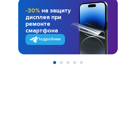
-30%
на защиту
дисплея при
ремонте
смартфона
Подробнее
Item
1
of
5