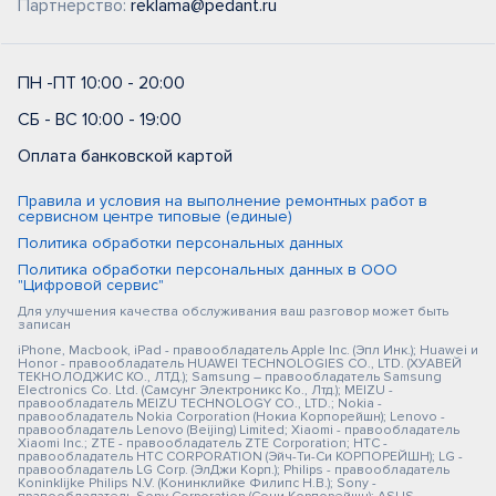
Партнерство:
reklama@pedant.ru
ПН -ПТ 10:00 - 20:00
СБ - ВС 10:00 - 19:00
Оплата банковской картой
Правила и условия на выполнение ремонтных работ в
сервисном центре типовые (единые)
Политика обработки персональных данных
Политика обработки персональных данных в ООО
"Цифровой сервис"
Для улучшения качества обслуживания ваш разговор может быть
записан
iPhone, Macbook, iPad - правообладатель Apple Inc. (Эпл Инк.); Huawei и
Honor - правообладатель HUAWEI TECHNOLOGIES CO., LTD. (ХУАВЕЙ
ТЕКНОЛОДЖИС КО., ЛТД.); Samsung – правообладатель Samsung
Electronics Co. Ltd. (Самсунг Электроникс Ко., Лтд.); MEIZU -
правообладатель MEIZU TECHNOLOGY CO., LTD.; Nokia -
правообладатель Nokia Corporation (Нокиа Корпорейшн); Lenovo -
правообладатель Lenovo (Beijing) Limited; Xiaomi - правообладатель
Xiaomi Inc.; ZTE - правообладатель ZTE Corporation; HTC -
правообладатель HTC CORPORATION (Эйч-Ти-Си КОРПОРЕЙШН); LG -
правообладатель LG Corp. (ЭлДжи Корп.); Philips - правообладатель
Koninklijke Philips N.V. (Конинклийке Филипс Н.В.); Sony -