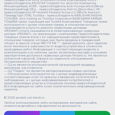
правообладатель Sony Corporation (Сони Корпорейшн); ASUS -
правообладатель ASUSTeK Computer Inc. (Асустек Компьютер
Инкорпорейшн); ACER - правообладатель Acer Incorporated (Эйсер
Инкорпорейтед); DELL - правообладатель Dell Inc.(Делл Инк.); HP -
правообладатель HP Hewlett-Packard Group LLC (ЭйчПи Хьюлетт
Паккард Груп ЛЛК); Toshiba - правообладатель KABUSHIKI KAISHA
TOSHIBA, also trading as Toshiba Corporation (КАБУШИКИ КАЙША
ТОШИБА также торгующая как Тосиба Корпорейшн). Товарные знаки
используется с целью описания товара, в отношении которых
производятся услуги по ремонту сервисными центрами
«PEDANT».Услуги оказываются в неавторизованных сервисных
центрах «PEDANT», не связанными с компаниями Правообладателями
товарных знаков и/или с ее официальными представителями в
отношении товаров, которые уже были введены в гражданский
оборот в смысле статьи 1487 ГК РФ ** - время ремонта, срок гарантии
могут меняться в зависимости от модели устройства и сложности
проводимых работ Информация о соответствующих моделях и
комплектациях и их наличии, ценах, возможных выгодах и условиях
приобретения доступна в сервисных центрах Pedant.ru. Не является
публичной офертой. Оферта на сервисное обслуживание
Застрахованного имущества
— СЦ не является уполномоченной организацией продавца,
импортера, изготовителя.
— СЦ "Педант" не является авторизованным сервис центром.
— Обозначение используется не с целью индивидуализации
соответствующих услуг по ремонту и введения посетителей в
заблуждение, а с целью информирования потребителей о
предоставляемых услугах в отношении техники правообладателей.
Вся информация на сайте носит исключительно информационный
характер.
© 2026 pedant-ust-ilimsk.ru
Любое использование либо копирование материалов сайта,
элементов дизайна и оформления не допускается.