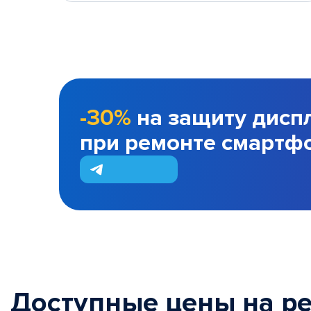
-30%
на защиту дисп
при ремонте смартф
Доступные цены на р