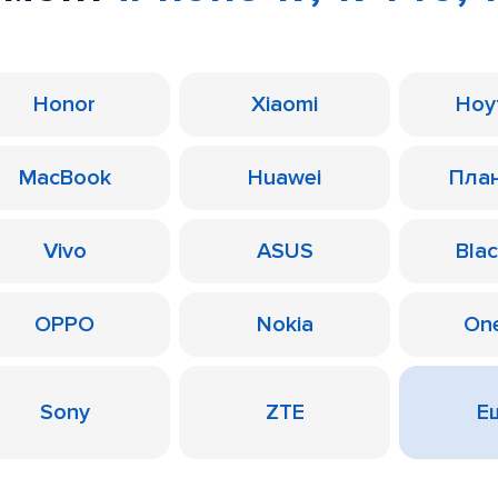
Honor
Xiaomi
Ноу
MacBook
Huawei
Пла
Vivo
ASUS
Bla
OPPO
Nokia
On
Sony
ZTE
Ещ