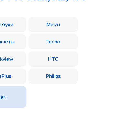
тбуки
Meizu
ншеты
Tecno
ckview
HTC
ePlus
Philips
е...