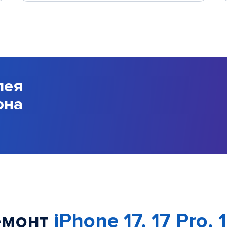
лея
она
емонт
iPhone 17, 17 Pro, 