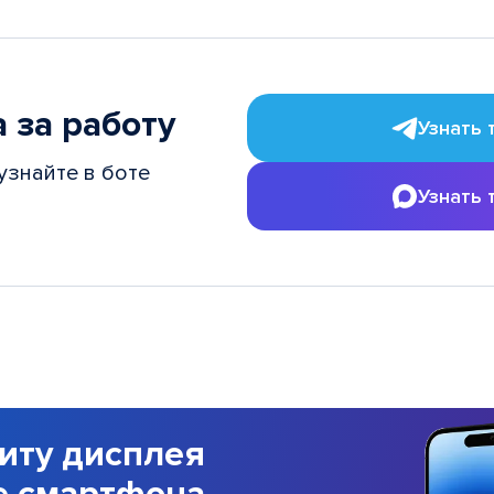
 за работу
Узнать 
узнайте в боте
Узнать 
иту дисплея