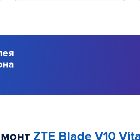
лея
она
емонт
ZTE Blade V10 Vita