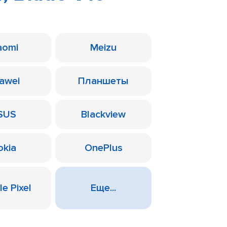
aomi
Meizu
awei
Планшеты
SUS
Blackview
okia
OnePlus
e Pixel
Еще...