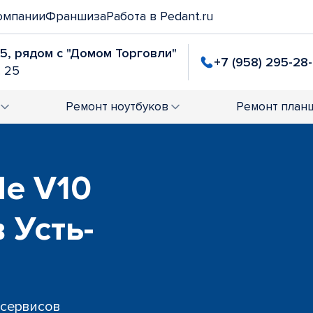
омпании
Франшиза
Работа в Pedant.ru
25, рядом с "Домом Торговли"
+7 (958) 295-28
. 25
Ремонт
ноутбуков
Ремонт
план
de V10
в Усть-
 сервисов