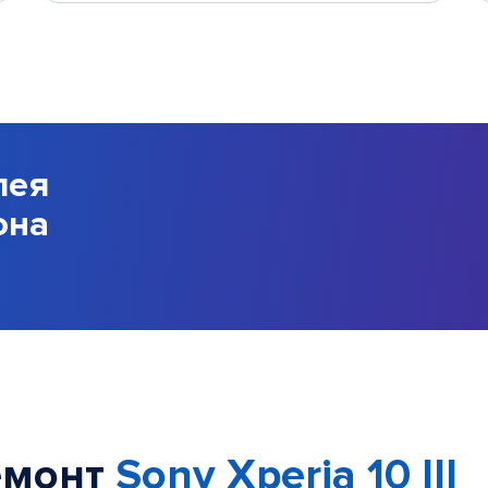
лея
она
емонт
Sony Xperia 10 III