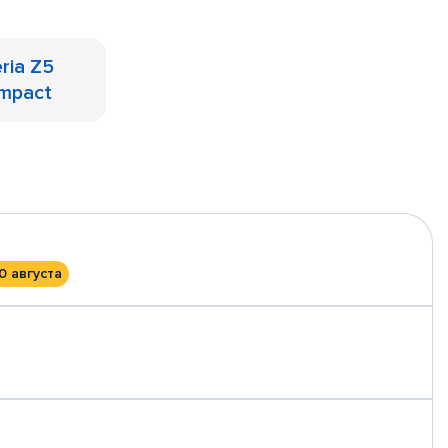
ria Z5
mpact
0 августа