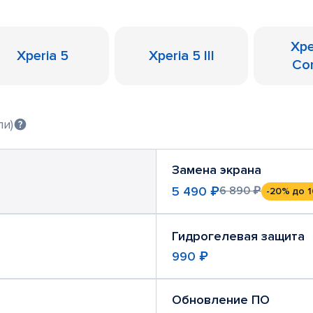
Xpe
Xperia 5
Xperia 5 III
Co
ли)
Замена экрана
5 490 ₽
6 890 ₽
-20%
до 1
Гидрогелевая защита
990 ₽
Обновление ПО