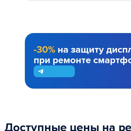
-30%
на защиту дисп
при ремонте смартф
Доступные цены на р