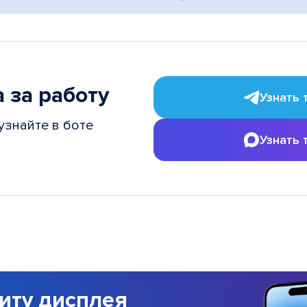
 за работу
Узнать 
узнайте в боте
Узнать 
иту дисплея