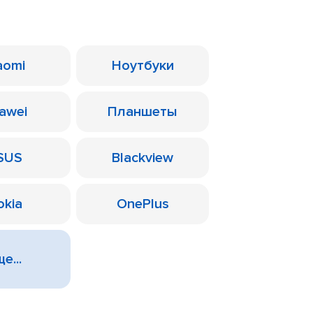
aomi
Ноутбуки
awei
Планшеты
SUS
Blackview
okia
OnePlus
е...