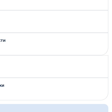
сти
ки