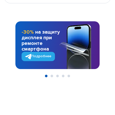
-30%
на защиту
дисплея при
ремонте
смартфона
Подробнее
Item
1
of
5