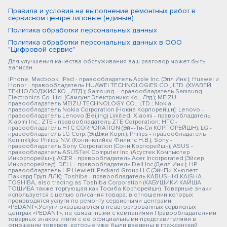
Правила и условия на выполнение ремонтных работ в
сервисном центре типовые (единые)
Политика обработки персональных данных
Политика обработки персональных данных в ООО
"Цифровой сервис"
Для улучшения качества обслуживания ваш разговор может быть
записан
iPhone, Macbook, iPad - правообладатель Apple Inc. (Эпл Инк.); Huawei и
Honor - правообладатель HUAWEI TECHNOLOGIES CO., LTD. (ХУАВЕЙ
ТЕКНОЛОДЖИС КО., ЛТД.); Samsung – правообладатель Samsung
Electronics Co. Ltd. (Самсунг Электроникс Ко., Лтд.); MEIZU -
правообладатель MEIZU TECHNOLOGY CO., LTD.; Nokia -
правообладатель Nokia Corporation (Нокиа Корпорейшн); Lenovo -
правообладатель Lenovo (Beijing) Limited; Xiaomi - правообладатель
Xiaomi Inc.; ZTE - правообладатель ZTE Corporation; HTC -
правообладатель HTC CORPORATION (Эйч-Ти-Си КОРПОРЕЙШН); LG -
правообладатель LG Corp. (ЭлДжи Корп.); Philips - правообладатель
Koninklijke Philips N.V. (Конинклийке Филипс Н.В.); Sony -
правообладатель Sony Corporation (Сони Корпорейшн); ASUS -
правообладатель ASUSTeK Computer Inc. (Асустек Компьютер
Инкорпорейшн); ACER - правообладатель Acer Incorporated (Эйсер
Инкорпорейтед); DELL - правообладатель Dell Inc.(Делл Инк.); HP -
правообладатель HP Hewlett-Packard Group LLC (ЭйчПи Хьюлетт
Паккард Груп ЛЛК); Toshiba - правообладатель KABUSHIKI KAISHA
TOSHIBA, also trading as Toshiba Corporation (КАБУШИКИ КАЙША
ТОШИБА также торгующая как Тосиба Корпорейшн). Товарные знаки
используется с целью описания товара, в отношении которых
производятся услуги по ремонту сервисными центрами
«PEDANT».Услуги оказываются в неавторизованных сервисных
центрах «PEDANT», не связанными с компаниями Правообладателями
товарных знаков и/или с ее официальными представителями в
отношении товаров, которые уже были введены в гражданский