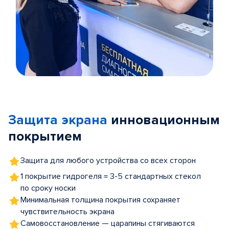
Item
1
of
Защита экрана
инновационным
5
покрытием
Защита для любого устройства со всех сторон
1 покрытие гидрогеля = 3-5 стандартных стекол
по сроку носки
Минимальная толщина покрытия сохраняет
чувствительность экрана
Самовосстановление — царапины стягиваются