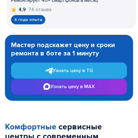
Ремонтирует 40+ смартфонов в месяц
74 отзыва
4,9
4 года опыта
Item
1
Мастер подскажет цену и сроки
of
ремонта в боте за 1 минуту
3
Узнать цену в TG
Узнать цену в MAX
Комфортные
сервисные
центры с современным