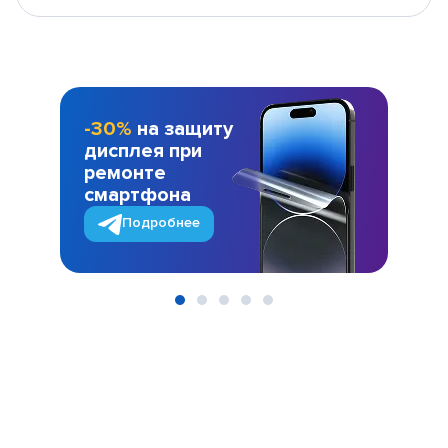
-30%
на защиту
дисплея при
ремонте
смартфона
Подробнее
Item
1
of
5