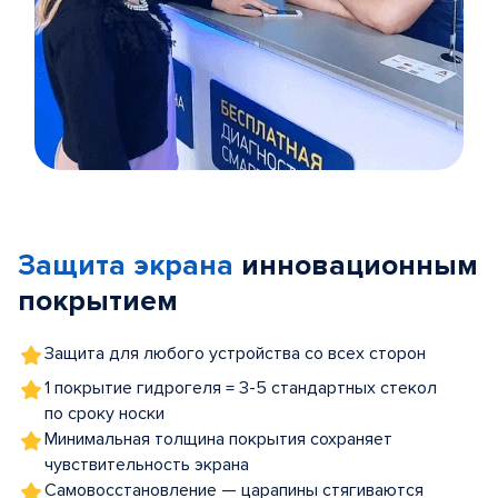
Item
1
of
Защита экрана
инновационным
5
покрытием
Защита для любого устройства со всех сторон
1 покрытие гидрогеля = 3-5 стандартных стекол
по сроку носки
Минимальная толщина покрытия сохраняет
чувствительность экрана
Самовосстановление — царапины стягиваются