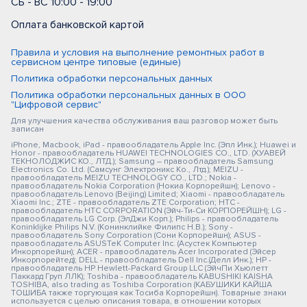
СБ - ВС 10:00 - 19:00
Оплата банковской картой
Правила и условия на выполнение ремонтных работ в
сервисном центре типовые (единые)
Политика обработки персональных данных
Политика обработки персональных данных в ООО
"Цифровой сервис"
Для улучшения качества обслуживания ваш разговор может быть
записан
iPhone, Macbook, iPad - правообладатель Apple Inc. (Эпл Инк.); Huawei и
Honor - правообладатель HUAWEI TECHNOLOGIES CO., LTD. (ХУАВЕЙ
ТЕКНОЛОДЖИС КО., ЛТД.); Samsung – правообладатель Samsung
Electronics Co. Ltd. (Самсунг Электроникс Ко., Лтд.); MEIZU -
правообладатель MEIZU TECHNOLOGY CO., LTD.; Nokia -
правообладатель Nokia Corporation (Нокиа Корпорейшн); Lenovo -
правообладатель Lenovo (Beijing) Limited; Xiaomi - правообладатель
Xiaomi Inc.; ZTE - правообладатель ZTE Corporation; HTC -
правообладатель HTC CORPORATION (Эйч-Ти-Си КОРПОРЕЙШН); LG -
правообладатель LG Corp. (ЭлДжи Корп.); Philips - правообладатель
Koninklijke Philips N.V. (Конинклийке Филипс Н.В.); Sony -
правообладатель Sony Corporation (Сони Корпорейшн); ASUS -
правообладатель ASUSTeK Computer Inc. (Асустек Компьютер
Инкорпорейшн); ACER - правообладатель Acer Incorporated (Эйсер
Инкорпорейтед); DELL - правообладатель Dell Inc.(Делл Инк.); HP -
правообладатель HP Hewlett-Packard Group LLC (ЭйчПи Хьюлетт
Паккард Груп ЛЛК); Toshiba - правообладатель KABUSHIKI KAISHA
TOSHIBA, also trading as Toshiba Corporation (КАБУШИКИ КАЙША
ТОШИБА также торгующая как Тосиба Корпорейшн). Товарные знаки
используется с целью описания товара, в отношении которых