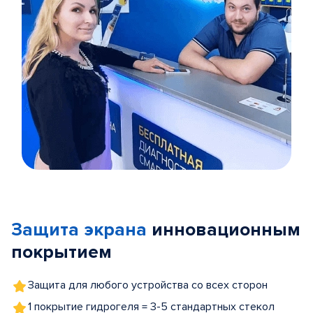
Item
1
of
Защита экрана
инновационным
5
покрытием
Защита для любого устройства со всех сторон
1 покрытие гидрогеля = 3-5 стандартных стекол