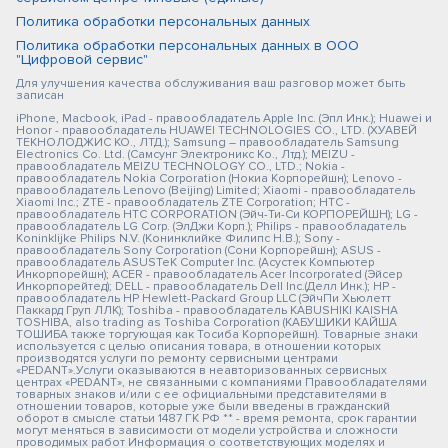
Политика обработки персональных данных
Политика обработки персональных данных в ООО
"Цифровой сервис"
Для улучшения качества обслуживания ваш разговор может быть
записан
iPhone, Macbook, iPad - правообладатель Apple Inc. (Эпл Инк.); Huawei и
Honor - правообладатель HUAWEI TECHNOLOGIES CO., LTD. (ХУАВЕЙ
ТЕКНОЛОДЖИС КО., ЛТД.); Samsung – правообладатель Samsung
Electronics Co. Ltd. (Самсунг Электроникс Ко., Лтд.); MEIZU -
правообладатель MEIZU TECHNOLOGY CO., LTD.; Nokia -
правообладатель Nokia Corporation (Нокиа Корпорейшн); Lenovo -
правообладатель Lenovo (Beijing) Limited; Xiaomi - правообладатель
Xiaomi Inc.; ZTE - правообладатель ZTE Corporation; HTC -
правообладатель HTC CORPORATION (Эйч-Ти-Си КОРПОРЕЙШН); LG -
правообладатель LG Corp. (ЭлДжи Корп.); Philips - правообладатель
Koninklijke Philips N.V. (Конинклийке Филипс Н.В.); Sony -
правообладатель Sony Corporation (Сони Корпорейшн); ASUS -
правообладатель ASUSTeK Computer Inc. (Асустек Компьютер
Инкорпорейшн); ACER - правообладатель Acer Incorporated (Эйсер
Инкорпорейтед); DELL - правообладатель Dell Inc.(Делл Инк.); HP -
правообладатель HP Hewlett-Packard Group LLC (ЭйчПи Хьюлетт
Паккард Груп ЛЛК); Toshiba - правообладатель KABUSHIKI KAISHA
TOSHIBA, also trading as Toshiba Corporation (КАБУШИКИ КАЙША
ТОШИБА также торгующая как Тосиба Корпорейшн). Товарные знаки
используется с целью описания товара, в отношении которых
производятся услуги по ремонту сервисными центрами
«PEDANT».Услуги оказываются в неавторизованных сервисных
центрах «PEDANT», не связанными с компаниями Правообладателями
товарных знаков и/или с ее официальными представителями в
отношении товаров, которые уже были введены в гражданский
оборот в смысле статьи 1487 ГК РФ ** - время ремонта, срок гарантии
могут меняться в зависимости от модели устройства и сложности
проводимых работ Информация о соответствующих моделях и