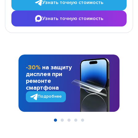
Узнать точную стоимость
Узнать точную стоимость
-30%
на защиту
дисплея при
ремонте
смартфона
Подробнее
Item
1