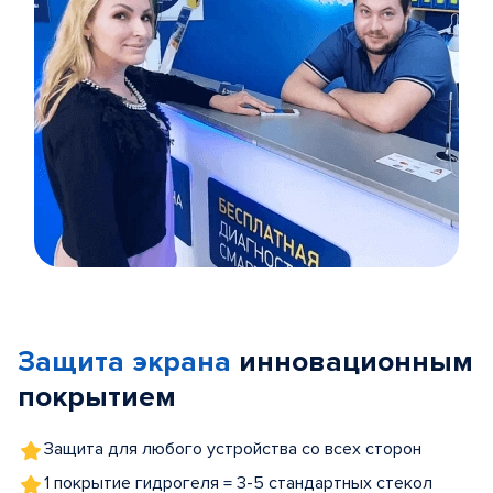
Item
1
of
Защита экрана
инновационным
5
покрытием
Защита для любого устройства со всех сторон
1 покрытие гидрогеля = 3-5 стандартных стекол