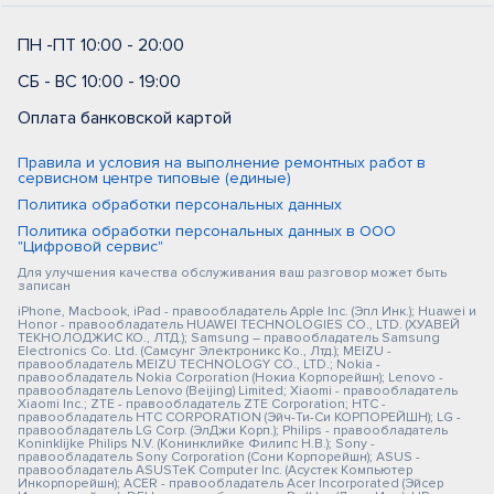
ПН -ПТ 10:00 - 20:00
СБ - ВС 10:00 - 19:00
Оплата банковской картой
Правила и условия на выполнение ремонтных работ в
сервисном центре типовые (единые)
Политика обработки персональных данных
Политика обработки персональных данных в ООО
"Цифровой сервис"
Для улучшения качества обслуживания ваш разговор может быть
записан
iPhone, Macbook, iPad - правообладатель Apple Inc. (Эпл Инк.); Huawei и
Honor - правообладатель HUAWEI TECHNOLOGIES CO., LTD. (ХУАВЕЙ
ТЕКНОЛОДЖИС КО., ЛТД.); Samsung – правообладатель Samsung
Electronics Co. Ltd. (Самсунг Электроникс Ко., Лтд.); MEIZU -
правообладатель MEIZU TECHNOLOGY CO., LTD.; Nokia -
правообладатель Nokia Corporation (Нокиа Корпорейшн); Lenovo -
правообладатель Lenovo (Beijing) Limited; Xiaomi - правообладатель
Xiaomi Inc.; ZTE - правообладатель ZTE Corporation; HTC -
правообладатель HTC CORPORATION (Эйч-Ти-Си КОРПОРЕЙШН); LG -
правообладатель LG Corp. (ЭлДжи Корп.); Philips - правообладатель
Koninklijke Philips N.V. (Конинклийке Филипс Н.В.); Sony -
правообладатель Sony Corporation (Сони Корпорейшн); ASUS -
правообладатель ASUSTeK Computer Inc. (Асустек Компьютер
Инкорпорейшн); ACER - правообладатель Acer Incorporated (Эйсер