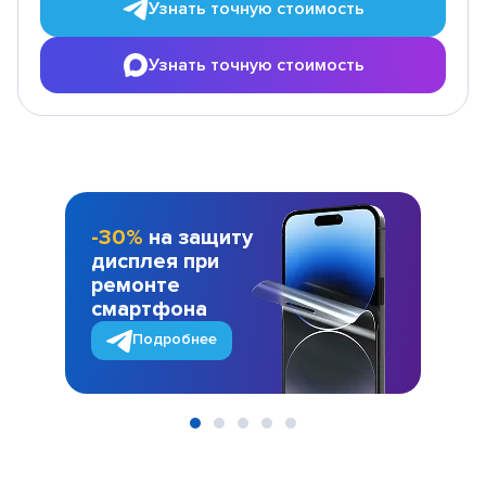
Узнать точную стоимость
Узнать точную стоимость
-30%
на защиту
дисплея при
ремонте
смартфона
Подробнее
Item
1