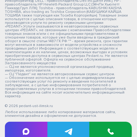
Инкорпорейтед); DELL - правообладатель Dell Inc.(Делл Инк.); HP -
правообладатель HP Hewlett-Packard Group LLC (ЭйчПи Хьюлетт
Паккард Груп ЛЛК); Toshiba - правообладатель KABUSHIKI KAISHA
TOSHIBA, also trading as Toshiba Corporation (КАБУШИКИ КАЙША
ТОШИБА также торгующая как Тосиба Корпорейшн). Товарные знаки
используется с целью описания товара, в отношении которых
производятся услуги по ремонту сервисными центрами
«PEDANT».Услуги оказываются в неавторизованных сервисных
центрах «PEDANT», не связанными с компаниями Правообладателями
товарных знаков и/или с ее официальными представителями в
отношении товаров, которые уже были введены в гражданский
оборот в смысле статьи 1487 ГК РФ ** - время ремонта, срок гарантии
могут меняться в зависимости от модели устройства и сложности
проводимых работ Информация о соответствующих моделях и
комплектациях и их наличии, ценах, возможных выгодах и условиях
приобретения доступна в сервисных центрах Pedant.ru. Не является
публичной офертой. Оферта на сервисное обслуживание
Застрахованного имущества
— СЦ не является уполномоченной организацией продавца,
импортера, изготовителя.
— СЦ "Педант" не является авторизованным сервис центром.
— Обозначение используется не с целью индивидуализации
соответствующих услуг по ремонту и введения посетителей в
заблуждение, а с целью информирования потребителей о
предоставляемых услугах в отношении техники правообладателей.
Вся информация на сайте носит исключительно информационный
характер.
© 2026 pedant-ust-ilimsk.ru
Любое использование либо копирование материалов сайта,
элементов дизайна и оформления не допускается.