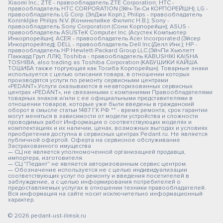
Xiaomi Inc.; ZTE - правообладатель ZTE Corporation; HTC -
правообладатель HTC CORPORATION (Эйч-Ти-Си КОРПОРЕЙШН); LG -
правообладатель LG Corp. (ЭлДжи Корп.); Philips - правообладатель
Koninklijke Philips N.V. (Конинклийке Филипс Н.В.); Sony -
правообладатель Sony Corporation (Сони Корпорейшн); ASUS -
правообладатель ASUSTeK Computer Inc. (Асустек Компьютер
Инкорпорейшн); ACER - правообладатель Acer Incorporated (Эйсер
Инкорпорейтед); DELL - правообладатель Dell Inc.(Делл Инк.); HP -
правообладатель HP Hewlett-Packard Group LLC (ЭйчПи Хьюлетт
Паккард Груп ЛЛК); Toshiba - правообладатель KABUSHIKI KAISHA
TOSHIBA, also trading as Toshiba Corporation (КАБУШИКИ КАЙША
ТОШИБА также торгующая как Тосиба Корпорейшн). Товарные знаки
используется с целью описания товара, в отношении которых
производятся услуги по ремонту сервисными центрами
«PEDANT».Услуги оказываются в неавторизованных сервисных
центрах «PEDANT», не связанными с компаниями Правообладателями
товарных знаков и/или с ее официальными представителями в
отношении товаров, которые уже были введены в гражданский
оборот в смысле статьи 1487 ГК РФ ** - время ремонта, срок гарантии
могут меняться в зависимости от модели устройства и сложности
проводимых работ Информация о соответствующих моделях и
комплектациях и их наличии, ценах, возможных выгодах и условиях
приобретения доступна в сервисных центрах Pedant.ru. Не является
публичной офертой. Оферта на сервисное обслуживание
Застрахованного имущества
— СЦ не является уполномоченной организацией продавца,
импортера, изготовителя.
— СЦ "Педант" не является авторизованным сервис центром.
— Обозначение используется не с целью индивидуализации
соответствующих услуг по ремонту и введения посетителей в
заблуждение, а с целью информирования потребителей о
предоставляемых услугах в отношении техники правообладателей.
Вся информация на сайте носит исключительно информационный
характер.
© 2026 pedant-ust-ilimsk.ru