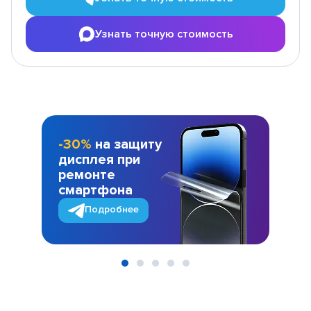
Узнать точную стоимость
-30%
на защиту
дисплея при
ремонте
смартфона
Подробнее
Item
1