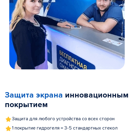
Item
1
of
Защита экрана
инновационным
5
покрытием
Защита для любого устройства со всех сторон
1 покрытие гидрогеля = 3-5 стандартных стекол