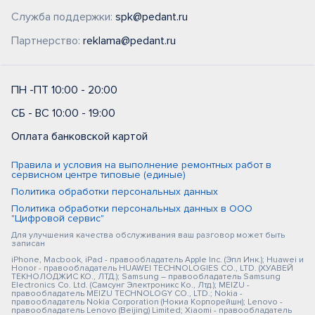
Служба поддержки:
spk@pedant.ru
Партнерство:
reklama@pedant.ru
ПН -ПТ 10:00 - 20:00
СБ - ВС 10:00 - 19:00
Оплата банковской картой
Правила и условия на выполнение ремонтных работ в
сервисном центре типовые (единые)
Политика обработки персональных данных
Политика обработки персональных данных в ООО
"Цифровой сервис"
Для улучшения качества обслуживания ваш разговор может быть
записан
iPhone, Macbook, iPad - правообладатель Apple Inc. (Эпл Инк.); Huawei и
Honor - правообладатель HUAWEI TECHNOLOGIES CO., LTD. (ХУАВЕЙ
ТЕКНОЛОДЖИС КО., ЛТД.); Samsung – правообладатель Samsung
Electronics Co. Ltd. (Самсунг Электроникс Ко., Лтд.); MEIZU -
правообладатель MEIZU TECHNOLOGY CO., LTD.; Nokia -
правообладатель Nokia Corporation (Нокиа Корпорейшн); Lenovo -
правообладатель Lenovo (Beijing) Limited; Xiaomi - правообладатель