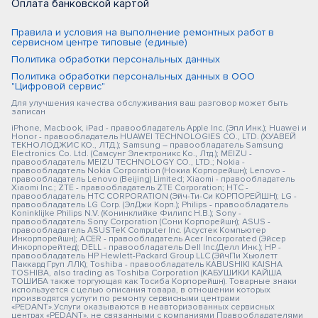
Оплата банковской картой
Правила и условия на выполнение ремонтных работ в
сервисном центре типовые (единые)
Политика обработки персональных данных
Политика обработки персональных данных в ООО
"Цифровой сервис"
Для улучшения качества обслуживания ваш разговор может быть
записан
iPhone, Macbook, iPad - правообладатель Apple Inc. (Эпл Инк.); Huawei и
Honor - правообладатель HUAWEI TECHNOLOGIES CO., LTD. (ХУАВЕЙ
ТЕКНОЛОДЖИС КО., ЛТД.); Samsung – правообладатель Samsung
Electronics Co. Ltd. (Самсунг Электроникс Ко., Лтд.); MEIZU -
правообладатель MEIZU TECHNOLOGY CO., LTD.; Nokia -
правообладатель Nokia Corporation (Нокиа Корпорейшн); Lenovo -
правообладатель Lenovo (Beijing) Limited; Xiaomi - правообладатель
Xiaomi Inc.; ZTE - правообладатель ZTE Corporation; HTC -
правообладатель HTC CORPORATION (Эйч-Ти-Си КОРПОРЕЙШН); LG -
правообладатель LG Corp. (ЭлДжи Корп.); Philips - правообладатель
Koninklijke Philips N.V. (Конинклийке Филипс Н.В.); Sony -
правообладатель Sony Corporation (Сони Корпорейшн); ASUS -
правообладатель ASUSTeK Computer Inc. (Асустек Компьютер
Инкорпорейшн); ACER - правообладатель Acer Incorporated (Эйсер
Инкорпорейтед); DELL - правообладатель Dell Inc.(Делл Инк.); HP -
правообладатель HP Hewlett-Packard Group LLC (ЭйчПи Хьюлетт
Паккард Груп ЛЛК); Toshiba - правообладатель KABUSHIKI KAISHA
TOSHIBA, also trading as Toshiba Corporation (КАБУШИКИ КАЙША
ТОШИБА также торгующая как Тосиба Корпорейшн). Товарные знаки
используется с целью описания товара, в отношении которых
производятся услуги по ремонту сервисными центрами
«PEDANT».Услуги оказываются в неавторизованных сервисных
центрах «PEDANT», не связанными с компаниями Правообладателями