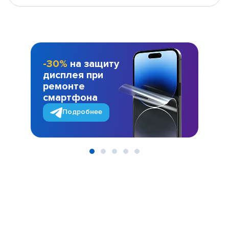
-30%
на защиту
дисплея при
ремонте
смартфона
Подробнее
Item
1
of
5