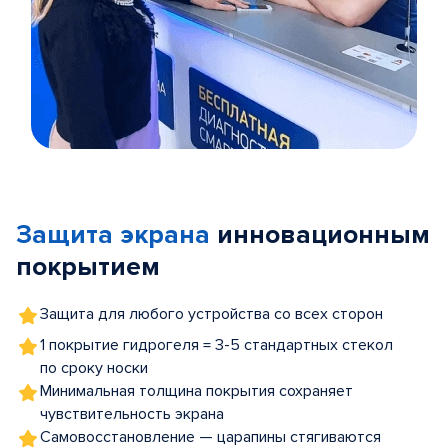
Item
1
of
Защита экрана
инновационным
5
покрытием
Защита для любого устройства со всех сторон
1 покрытие гидрогеля = 3-5 стандартных стекол
по сроку носки
Минимальная толщина покрытия сохраняет
чувствительность экрана
Самовосстановление — царапины стягиваются