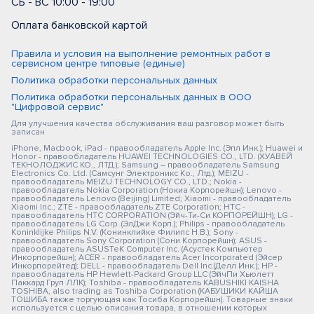
СБ - ВС 10:00 - 19:00
Оплата банковской картой
Правила и условия на выполнение ремонтных работ в
сервисном центре типовые (единые)
Политика обработки персональных данных
Политика обработки персональных данных в ООО
"Цифровой сервис"
Для улучшения качества обслуживания ваш разговор может быть
записан
iPhone, Macbook, iPad - правообладатель Apple Inc. (Эпл Инк.); Huawei и
Honor - правообладатель HUAWEI TECHNOLOGIES CO., LTD. (ХУАВЕЙ
ТЕКНОЛОДЖИС КО., ЛТД.); Samsung – правообладатель Samsung
Electronics Co. Ltd. (Самсунг Электроникс Ко., Лтд.); MEIZU -
правообладатель MEIZU TECHNOLOGY CO., LTD.; Nokia -
правообладатель Nokia Corporation (Нокиа Корпорейшн); Lenovo -
правообладатель Lenovo (Beijing) Limited; Xiaomi - правообладатель
Xiaomi Inc.; ZTE - правообладатель ZTE Corporation; HTC -
правообладатель HTC CORPORATION (Эйч-Ти-Си КОРПОРЕЙШН); LG -
правообладатель LG Corp. (ЭлДжи Корп.); Philips - правообладатель
Koninklijke Philips N.V. (Конинклийке Филипс Н.В.); Sony -
правообладатель Sony Corporation (Сони Корпорейшн); ASUS -
правообладатель ASUSTeK Computer Inc. (Асустек Компьютер
Инкорпорейшн); ACER - правообладатель Acer Incorporated (Эйсер
Инкорпорейтед); DELL - правообладатель Dell Inc.(Делл Инк.); HP -
правообладатель HP Hewlett-Packard Group LLC (ЭйчПи Хьюлетт
Паккард Груп ЛЛК); Toshiba - правообладатель KABUSHIKI KAISHA
TOSHIBA, also trading as Toshiba Corporation (КАБУШИКИ КАЙША
ТОШИБА также торгующая как Тосиба Корпорейшн). Товарные знаки
используется с целью описания товара, в отношении которых