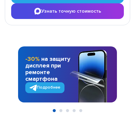
Узнать точную стоимость
-30%
на защиту
дисплея при
ремонте
смартфона
Подробнее
Item
1
of