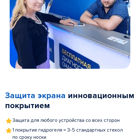
Item
1
of
Защита экрана
инновационным
5
покрытием
Защита для любого устройства со всех сторон
1 покрытие гидрогеля = 3-5 стандартных стекол
по сроку носки