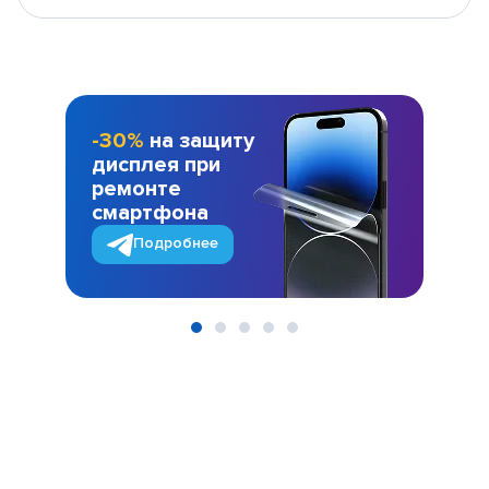
-30%
на защиту
дисплея при
ремонте
смартфона
Подробнее
Item
1
of
5