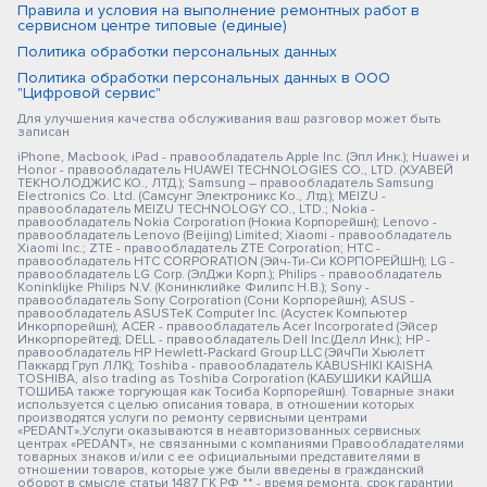
Правила и условия на выполнение ремонтных работ в
сервисном центре типовые (единые)
Политика обработки персональных данных
Политика обработки персональных данных в ООО
"Цифровой сервис"
Для улучшения качества обслуживания ваш разговор может быть
записан
iPhone, Macbook, iPad - правообладатель Apple Inc. (Эпл Инк.); Huawei и
Honor - правообладатель HUAWEI TECHNOLOGIES CO., LTD. (ХУАВЕЙ
ТЕКНОЛОДЖИС КО., ЛТД.); Samsung – правообладатель Samsung
Electronics Co. Ltd. (Самсунг Электроникс Ко., Лтд.); MEIZU -
правообладатель MEIZU TECHNOLOGY CO., LTD.; Nokia -
правообладатель Nokia Corporation (Нокиа Корпорейшн); Lenovo -
правообладатель Lenovo (Beijing) Limited; Xiaomi - правообладатель
Xiaomi Inc.; ZTE - правообладатель ZTE Corporation; HTC -
правообладатель HTC CORPORATION (Эйч-Ти-Си КОРПОРЕЙШН); LG -
правообладатель LG Corp. (ЭлДжи Корп.); Philips - правообладатель
Koninklijke Philips N.V. (Конинклийке Филипс Н.В.); Sony -
правообладатель Sony Corporation (Сони Корпорейшн); ASUS -
правообладатель ASUSTeK Computer Inc. (Асустек Компьютер
Инкорпорейшн); ACER - правообладатель Acer Incorporated (Эйсер
Инкорпорейтед); DELL - правообладатель Dell Inc.(Делл Инк.); HP -
правообладатель HP Hewlett-Packard Group LLC (ЭйчПи Хьюлетт
Паккард Груп ЛЛК); Toshiba - правообладатель KABUSHIKI KAISHA
TOSHIBA, also trading as Toshiba Corporation (КАБУШИКИ КАЙША
ТОШИБА также торгующая как Тосиба Корпорейшн). Товарные знаки
используется с целью описания товара, в отношении которых
производятся услуги по ремонту сервисными центрами
«PEDANT».Услуги оказываются в неавторизованных сервисных
центрах «PEDANT», не связанными с компаниями Правообладателями
товарных знаков и/или с ее официальными представителями в
отношении товаров, которые уже были введены в гражданский
оборот в смысле статьи 1487 ГК РФ ** - время ремонта, срок гарантии