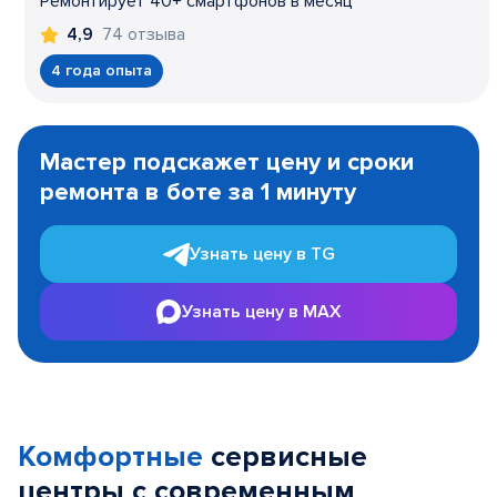
Ремонтирует 40+ смартфонов в месяц
74 отзыва
4,9
4 года опыта
Item
1
Мастер подскажет цену и сроки
of
ремонта в боте за 1 минуту
3
Узнать цену в TG
Узнать цену в MAX
Комфортные
сервисные
центры с современным