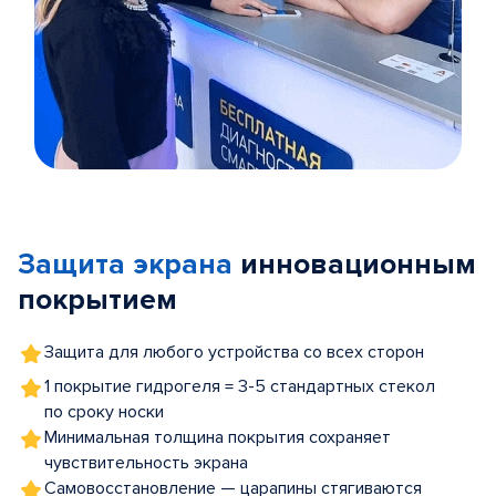
Item
1
of
Защита экрана
инновационным
5
покрытием
Защита для любого устройства со всех сторон
1 покрытие гидрогеля = 3-5 стандартных стекол
по сроку носки
Минимальная толщина покрытия сохраняет
чувствительность экрана
Самовосстановление — царапины стягиваются